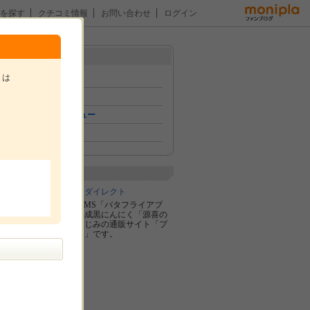
を探す
クチコミ情報
お問い合わせ
ログイン
メニュー
トは
トップ
イベント
おためしレビュー
ファン紹介
。
企業紹介
株式会社プライムダイレクト
TVで話題の腹筋EMS「バタフライアブ
ス」や青森県産熟成黒にんにく「源喜の
一粒」などでおなじみの通販サイト「プ
ライムダイレクト」です。