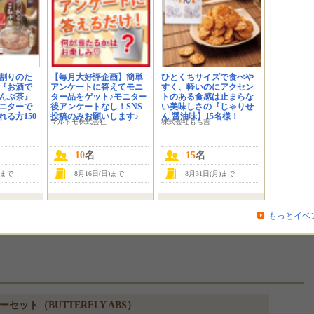
割りのた
【毎月大好評企画】簡単
ひとくちサイズで食べや
『お酒で
アンケートに答えてモニ
すく、軽いのにアクセン
んぶ茶』
ター品をゲット♪モニター
トのある食感は止まらな
ニターで
後アンケートなし！SNS
い美味しさの『じゃりせ
る方150
投稿のみお願いします♪
ん 醤油味】15名様！
いっ
マルトモ株式会社
株式会社もち吉
10
名
15
名
)まで
8月16日(日)まで
8月31日(月)まで
URLをメールで送る
もっとイベ
少ない場合、当選者数が所定の人数に満たないことがございます。
ット（BUTTERFLY ABS）