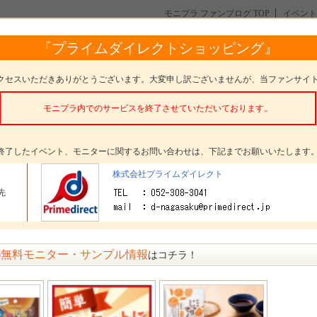
モニプラ ファンブログ TOP
イベント
TVで話題の腹筋EMS《バタフライアブス》本商品モニター 10名様募集
『プライムダイレクトショッピング』
ライアブス》本商品モニター 10名様募集
クセスいただきありがとうございます。大変申し訳ございませんが、当ファンサイ
モニプラ内でのサービスを終了させていただいております。
。
終了したイベント、モニターに関するお問い合わせは、下記までお願いいたします
タープレゼント
バタフライアブス スターターセット（BUTTERFLY AB
株式会社プライムダイレクト
S）
先
ター数
10名
〆切
参加受付は終了いたしました
無料モニター・サンプル情報
の
はコチラ！
方法
選考 発表日： 2月8日(木)
らのメッセージ