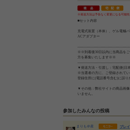
※発送方法は予告なく変更になる可能性
■セット内容
充電式装置（本体）、ゲル電極パッ
ACアダプター
---------------------------------------------
※※到着後30日以内に当商品を
方を募集いたします※※
---------------------------------------------
▼発送方法・引渡し：宅配便(日本
※当選者の方に、ご登録されてい
登録住所に(電話番号含む)に誤
▼その他：弊社サイトの商品画像
いません。
参加したみんなの投稿
まりも＠産
プレイ