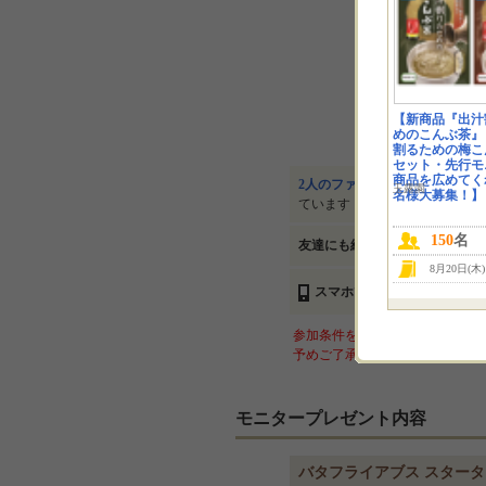
【新商品『出汁
めのこんぶ茶』
割るための梅こ
セット・先行モ
商品を広めてくれ
2人のファン
が「いいね！」と
玉露園
名様大募集！】
ています
150
名
友達にも紹介する
8月20日(木
スマホでも参加できます
参加条件を満たす方が当選者より
予めご了承ください。
モニタープレゼント内容
バタフライアブス スターターセ