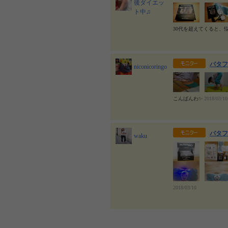
後ダイエッ
ト中♫
30代を超えてくると、
バタフ
niconicoringo
こんばんわ✨
2018/03/10
バタフ
waku
2018/03/10