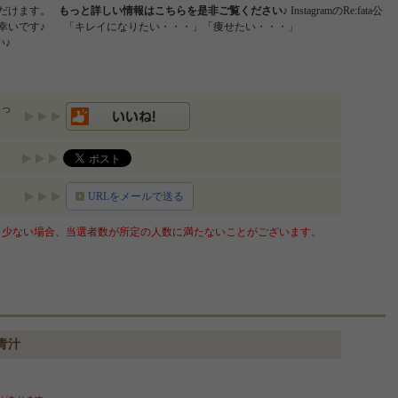
ただけます。
もっと詳しい情報はこちらを是非ご覧ください♪
InstagramのRe:fata公
幸いです♪ 「キレイになりたい・・・」「痩せたい・・・」
い♪
いっ
URLをメールで送る
少ない場合、当選者数が所定の人数に満たないことがございます。
青汁