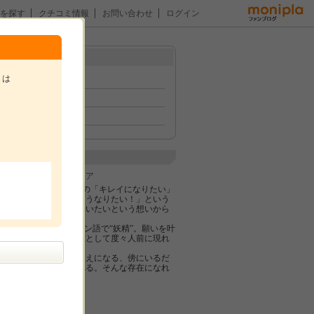
を探す
クチコミ情報
お問い合わせ
ログイン
メニュー
トは
トップ
イベント
ファン紹介
。
企業紹介
株式会社ブリスコア
“Re:fata”はお客様の「キレイになりたい」
「痩せたい」「こうなりたい！」という
願いに常に寄り添いたいという想いから
生まれました。
“ファータ”はラテン語で“妖精”。願いを叶
える神秘的な存在として度々人前に現れ
ます。
貴方の頑張りの支えになる、傍にいるだ
けで前向きになれる。そんな存在になれ
たら幸いです。