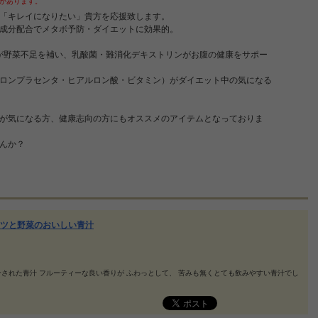
があります。
「キレイになりたい」貴方を応援致します。
成分配合でメタボ予防・ダイエットに効果的。
スが野菜不足を補い、乳酸菌・難消化デキストリンがお腹の健康をサポー
ロンプラセンタ・ヒアルロン酸・ビタミン）がダイエット中の気になる
が気になる方、健康志向の方にもオススメのアイテムとなっておりま
んか？
ツと野菜のおいしい青汁
された青汁 フルーティーな良い香りが ふわっとして、 苦みも無くとても飲みやすい青汁でし