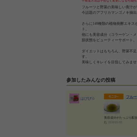
※発送方法は予告なく変更になる可能性
フルーツと野菜の美味しい青汁が
今話題のアフリカマンゴノキ抽出
さらに149種類の植物発酵エキ
ト。
他にも美容成分（コラーゲン・メ
肌状態をビューティーサポート。
ダイエットはもちろん、野菜不足
す。
美味しくキレイを目指してみませ
参加したみんなの投稿
フルー
はぴぴ☆
美容成分がたっぷり配合
た
2020/05/19