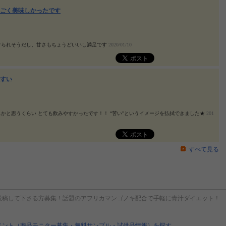
ごく美味しかったです
けられそうだし、甘さもちょうどいいし満足です
2020/01/10
すい
かと思うくらい とても飲みやすかったです！！ “苦い”というイメージを払拭できました★
201
すべて見る
投稿して下さる方募集！話題のアフリカマンゴノキ配合で手軽に青汁ダイエット！
ベント（商品モニター募集・無料サンプル・試供品情報）を探す