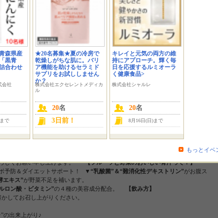
です！ 10月31日発売の“フルーツと野菜のおいしい青汁”で美ボディを目指してみま
ャンスです♪
て下さる方
大募集です★ ●転売行為について●
確認しております。イベントを楽しみにしてくださっている方々がいるにも関わ
青森県産
★20名募集★夏の冷房で
キレイと元気の両方の維
握りという事もありますので、この事態を非常に重要視しております。
「黒青
乾燥しがちな肌に。バリ
持にアプローチ。輝く毎
次第、利用停止処分の申請をさせて頂いております。どうぞご理解の程よろしく
詰合わせ
ア機能を助けるセラミド
日を応援するルミオーラ
サプリをお試ししません
く健康食品>
も補い、美容に嬉しい成分もたっぷり♪
か？
く、野菜が苦手な方でも飲みやすいのが特徴です。
【当選後フロー】
式会社
株式会社エクセレントメディカ
株式会社シャルレ
ル
ます。
しい青汁」を飲んでみた感想等を美容口コミサイトへご投稿ください。
20
名
20
名
です♪）
だき、アンケートにご投稿頂いたURLを申請して頂いて完了になります。
3日前！
)まで
8月16日(日)まで
a.com/lp/greenjuice/fruits/】と、商品名『リファータ・フルーツと野菜のおいしい青
社のHP・広告媒体・販促資料に使用させて頂く場合がございます。予めご了承く
もっとイベ
よろしくお願い申し上げます。
【フルーツと野菜のおいしい青汁って？】
ボ予防＆ダイエットサポート！ ▼
“乳酸菌”＆“難消化性デキストリン”
がお腹ス
酵エキス”
が野菜不足を補います。
ルロン酸・ビタミン”
の４種の美容成分配合。
【飲み方】
溶かしてお召し上がりください。
”の出来上がり♪