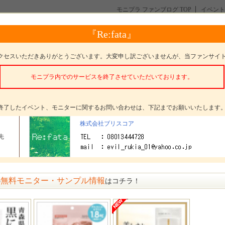
モニプラ ファンブログ TOP
イベント
投稿して下さる方募集！話題のアフリカマンゴノキ配合で手軽に青汁ダイエット！
『Re:fata』
下さる方募集！話題のアフリカマンゴノキ配合で手軽に青汁
クセスいただきありがとうございます。大変申し訳ございませんが、当ファンサイ
モニプラ内でのサービスを終了させていただいております。
。
終了したイベント、モニターに関するお問い合わせは、下記までお願いいたします
株式会社ブリスコア
タープレゼント
フルーツと野菜のおいしい青汁
先
ター数
60名
〆切
参加受付は終了いたしました
無料モニター・サンプル情報
の
はコチラ！
方法
選考 発表日： 11月30日(土)
セージ