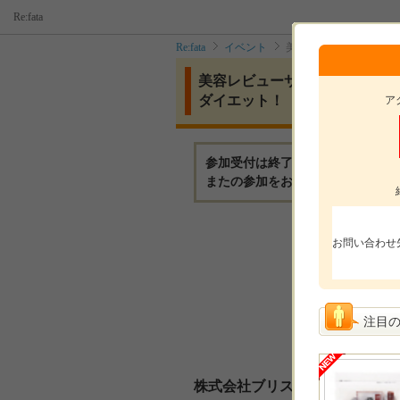
Re:fata
Re:fata
イベント
美容レビューサイトに
美容レビューサイトに投稿して
ダイエット！
ア
参加受付は終了いたしました。
またの参加をお待ちしております
モニ
お問い合わせ
モニ
参加
注目
選考
株式会社ブリスコアからのメッ