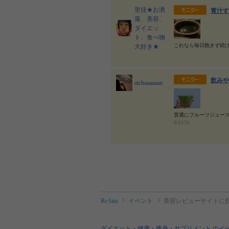
里佳★お洒
青汁す
落、美容、
ダイエッ
ト、食べ物
これなら毎日飽きず続
大好き★
飲みや
aichaaaaaan
普通にフルーツジュース
9/12/31
Re:fata
イベント
美容レビューサイトに
ダイエット・健康・痩身・サプリメント のイ