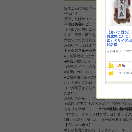
皆様こんにちは！Re:fata（リファータ）
せんか？
発売したばかりのフルーツ青汁が試せるチ
今回は
美容レビューサイトに感想を投稿し
（一部の心無いユーザーによる転売行為を
【夏バテ対策】
らず、実際に商品をモニターできるのは一
熟成黒にんにく
弊社では転売行為を行ったユーザーを発見
森」各サイズ片
10名様
お願い申し上げます。）
日頃の野菜不足
ミックスフルーツテイストでスッキリと甘
安心健康ライフ株
●ご当選者様にはサンプル5包をお送り致し
●商品が届いたら「フルーツと野菜のおい
10
名
（複数サイトへの投稿、SNS投稿も大歓迎
●最後にカキコミにてご感想をご記入いた
8月16日(日
●ご投稿頂く記事に商品URL【https://refat
汁』を必ずご記載下さい♪
（ご投稿頂きました画像や感想は、今後弊
ださい。）
お願い事が多く、大変恐縮ですがどうか
▼話題の
“アフリカマンゴノキ”
配合でメタ
ッキリをサポート！ ▼
“149種類の植物発
▼
“コラーゲン・メロンプラセンタ・ヒア
1日1～2袋を目安に水、またはぬるま湯に
【アレンジ色々】
牛乳や豆乳で割って“ミックスフルーツラテ