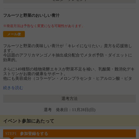
フルーツと野菜のおいしい青汁
※発送方法は予告なく変更になる可能性があります。
メール便
フルーツと野菜の美味しい青汁が「キレイになりたい」貴方を応援致し
ます。
今話題のアフリカマンゴノキ抽出成分配合でメタボ予防・ダイエットに
効果的。
さらに149種類の植物発酵エキスが野菜不足を補い、乳酸菌・難消化デキ
ストリンがお腹の健康をサポート。
他にも美容成分（コラーゲン・メロンプラセンタ・ヒアルロン酸・ビタ
ミン）がダイエット中の気になる肌状態をビューティーサポート。
続きを読む
ダイエットはもちろん、野菜不足が気になる方、健康志向の方にもオス
スメのアイテムとなっております。
選考方法
美味しくキレイを目指してみませんか？
選考 発表日：11月28日(日)
イベント参加にあたって
STEP1
参加登録をする