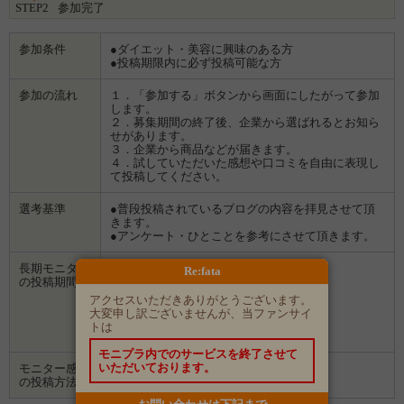
STEP2
参加完了
参加条件
●ダイエット・美容に興味のある方
●投稿期限内に必ず投稿可能な方
参加の流れ
１．「参加する」ボタンから画面にしたがって参加
します。
２．募集期間の終了後、企業から選ばれるとお知ら
せがあります。
３．企業から商品などが届きます。
４．試していただいた感想や口コミを自由に表現し
て投稿してください。
選考基準
●普段投稿されているブログの内容を拝見させて頂
きます。
●アンケート・ひとことを参考にさせて頂きます。
長期モニター
１回目：
Re:fata
の投稿期間
2021/11/30 〜 2021/12/05
２回目：
アクセスいただきありがとうございます。
2021/12/12 〜 2021/12/19
大変申し訳ございませんが、当ファンサイ
３回目：
トは
2021/12/26 〜 2022/01/02
モニプラ内でのサービスを終了させて
いただいております。
モニター感想
ブログ
の投稿方法