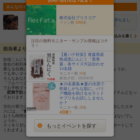
お問い合わせは下記まで
みんなのイベントの意気込み
株式会社ブリスコア
美味しいもの大好き！
青汁が好きなので興味を持ちまし
ファン数
3098
名
た。ダイエット中なので気になります！！細かく…
意気込みを書く
注目の無料モニター・サンプル情報はコチ
ラ！
担当者よりメッセージ
【夏バテ対策】青森県産
熟成黒にんにく「黒青
皆様こんにちは！
Re:fata
（リファータ）です！
森」各サイズ片詰合わせ
食欲の秋到来！
10名様
重なる自粛に体系が気になっている方も多いのではないでしょうか。
モニター数
10
名
でも辛いダイエットは続かない。ついつい食べてしまう。。。
参加〆切：2026/8/16
そんなあなたに！
「フルーツと野菜のおいしい青汁」
★20名募集★夏の冷房で
でお手軽ダイエットを始めてみませんか？
乾燥しがちな肌に。バリ
肥満予防
としてもピッタリなので、自粛生活にも最適なアイテムとなっ
ア機能を助けるセラミド
ております。
サプリをお試ししません
か？
当社の青汁に含まれる
「アフリカマンゴノキ」
の種子から抽出したエキ
モニター数
20
名
スには、
「食欲抑制」効果
があることが確認されております。
4日前！
おうち時間やテレワークで自粛太りが気になる方、多いのではないでし
ょうか。
スッキリ甘い青汁が、「食べたい！」を抑え、美ボディへサポートして
もっとイベントを探す
くれますよ。