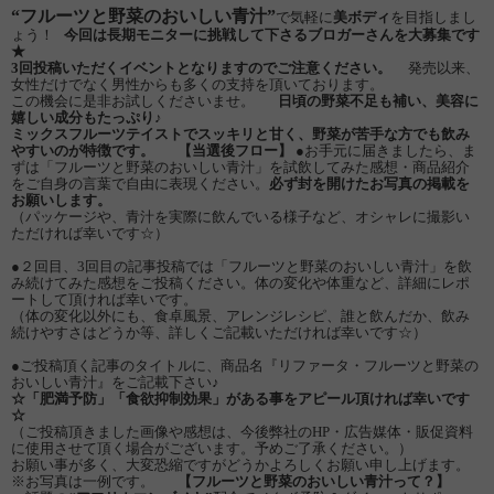
“フルーツと野菜のおいしい青汁”
で気軽に
美ボディ
を目指しまし
ょう！
今回は長期モニターに挑戦して下さるブロガーさんを大募集です
★
3回投稿いただくイベントとなりますのでご注意ください。
発売以来、
女性だけでなく男性からも多くの支持を頂いております。
この機会に是非お試しくださいませ。
日頃の野菜不足も補い、美容に
嬉しい成分もたっぷり♪
ミックスフルーツテイストでスッキリと甘く、野菜が苦手な方でも飲み
やすいのが特徴です。
【当選後フロー】
●お手元に届きましたら、ま
ずは「フルーツと野菜のおいしい青汁」を試飲してみた感想・商品紹介
をご自身の言葉で自由に表現ください。
必ず封を開けたお写真の掲載を
お願いします。
（パッケージや、青汁を実際に飲んでいる様子など、オシャレに撮影い
ただければ幸いです☆）
●２回目、3回目の記事投稿では「フルーツと野菜のおいしい青汁」を飲
み続けてみた感想をご投稿ください。体の変化や体重など、詳細にレポ
ートして頂ければ幸いです。
（体の変化以外にも、食卓風景、アレンジレシピ、誰と飲んだか、飲み
続けやすさはどうか等、詳しくご記載いただければ幸いです☆）
●ご投稿頂く記事のタイトルに、商品名『リファータ・フルーツと野菜の
おいしい青汁』をご記載下さい♪
☆「肥満予防」「食欲抑制効果」がある事をアピール頂ければ幸いです
☆
（ご投稿頂きました画像や感想は、今後弊社のHP・広告媒体・販促資料
に使用させて頂く場合がございます。予めご了承ください。）
お願い事が多く、大変恐縮ですがどうかよろしくお願い申し上げます。
※お写真は一例です。
【フルーツと野菜のおいしい青汁って？】