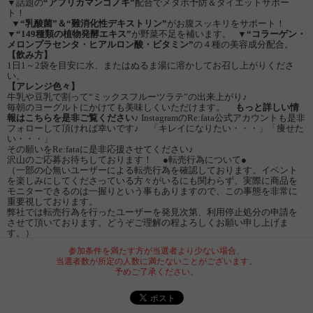
▼話題の
“アフリカマンゴノキ”
配合でメタボ予防＆ダイエットサポー
ト！
▼
“乳酸菌”＆“難消化性デキストリン”
がお腹スッキリをサポート！
▼
“149種類の植物発酵エキス”
が野菜不足を補います。 ▼
“コラーゲン・
メロンプラセンタ・ヒアルロン酸・ビタミン”
の４種の美容成分配合。
【飲み方】
1日1～2袋を目安に水、またはぬるま湯に溶かしてお召し上がりくださ
い。
【アレンジ色々】
牛乳や豆乳で割って“ミックスフルーツラテ”の出来上がり♪
毎朝のヨーグルトにかけても美味しくいただけます。
もっと詳しい情
報はこちらを是非ご覧ください♪
InstagramのRe:fata公式アカウントも是非
フォローして頂ければ幸いです♪ 「キレイになりたい・・・」「痩せた
い・・・」
その願いをRe:fataに是非応援させてください♪
沢山のご応募お待ちしております！ ●転売行為について●
（一部の心無いユーザーによる転売行為を確認しております。イベント
を楽しみにしてくださっている方々がいるにも関わらず、実際に商品を
モニターできるのは一握りという事もありますので、この事態を非常に
重要視しております。
弊社では転売行為を行ったユーザーを発見次第、利用停止処分の申請を
させて頂いております。どうぞご理解の程よろしくお願い申し上げま
す。）
参加条件を満たす方が当選者より少ない場合、
当選者数が所定の人数に満たないことがございます。
予めご了承ください。