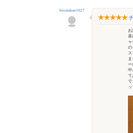
hitomikan1027
お
喜
ャ
の
ス
ま
ー
中
て
で
ッ