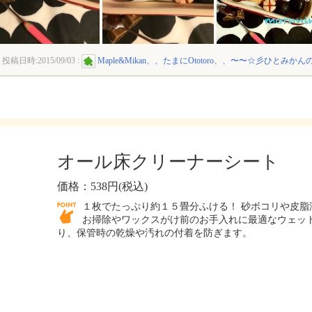
投稿日時:
2015/09/03
:
Maple&Mikan、、たまにOtotoro、、〜〜☆彡ひとみかん
オール床クリーナーシート
価格：538円(税込)
１枚でたっぷり約１５畳分ふける！ 砂ボコリや皮脂
お掃除やワックスがけ前のお手入れに最適なウェット
り、保管時の乾燥や汚れの付着を防ぎます。