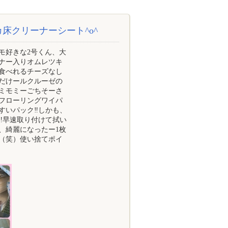
床クリーナーシート^o^
モ好きな2号くん、大
ナー入りオムレツキ
食べれるチーズなし
だけールクルーゼの
ミモミーごちそーさ
フローリングワイパ
いパック‼️しかも、
️早速取り付けて拭い
、綺麗になったー1枚
（笑）使い捨てポイ