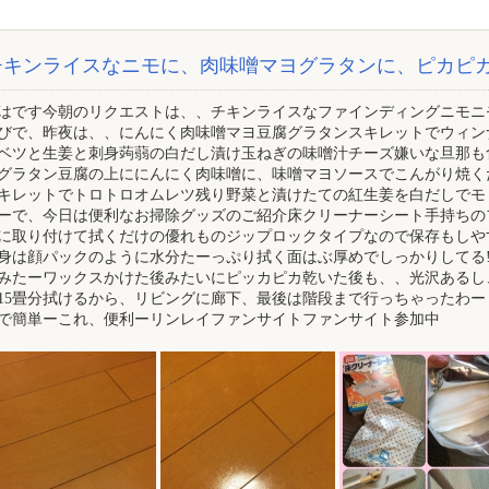
チキンライスなニモに、肉味噌マヨグラタンに、ピカピカ
はです今朝のリクエストは、、チキンライスなファインディングニモニ
びで、昨夜は、、にんにく肉味噌マヨ豆腐グラタンスキレットでウィン
ベツと生姜と刺身蒟蒻の白だし漬け玉ねぎの味噌汁チーズ嫌いな旦那も
グラタン豆腐の上ににんにく肉味噌に、味噌マヨソースでこんがり焼く
キレットでトロトロオムレツ残り野菜と漬けたての紅生姜を白だしでモ
ーで、今日は便利なお掃除グッズのご紹介床クリーナーシート手持ちの
に取り付けて拭くだけの優れものジップロックタイプなので保存もしやす
身は顔パックのように水分たーっぷり拭く面はぶ厚めでしっかりしてる‼
みたーワックスかけた後みたいにピッカピカ乾いた後も、、光沢あるし
15畳分拭けるから、リビングに廊下、最後は階段まで行っちゃったわー
で簡単ーこれ、便利ーリンレイファンサイトファンサイト参加中