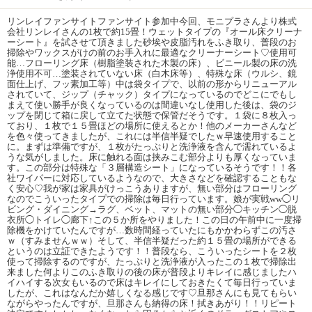
リンレイファンサイトファンサイト参加中今回、モニプラさんより株式
会社リンレイさんの1枚で約15畳！ウェットタイプの『オール床クリーナ
ーシート』を試させて頂きました砂埃や皮脂汚れをふき取り、普段のお
掃除やワックスがけの前のお手入れに最適なクリーナーシート♡使用可
能…フローリング床（樹脂塗装された木製の床）、ビニール製の床の洗
浄使用不可…塗装されていない床（白木床等）、特殊な床（ウルシ、鏡
面仕上げ、フッ素加工等）中は袋タイプで、以前の形からリニューアル
されていて、ジップ（チャック）タイプになっているのでどこにでもし
まえて使い勝手が良くなっているのは間違いなし使用した後は、袋のジ
ップを閉じて箱に戻して立てた状態で保管だそうです。１袋に８枚入っ
ており、１枚で１５畳ほどの場所に使えるとか！他のメーカーさんなど
を色々使ってきましたが、これには半信半疑でしたｗ早速使用すること
に。まずは準備ですが、１枚がたっぷりと洗浄液を含んで濡れているよ
うな気がしました。床に触れる面は挟みこむ部分よりも厚くなっていま
す。この部分は特殊な「３層構造シート」になっているそうです！！各
社ワイパーに対応しているようなので、大きさなどを確認することもな
く安心♡我が家は家具がけっこうありますが、無い部分はフローリング
なのでこういったタイプでの掃除は毎日行っています。娘が実戦ww◯リ
ビング・ダイニング→ラグ、ベット、マットの無い部分◯キッチン◯脱
衣所◯トイレ◯廊下↑この５か所をやりました！この日の午前中に一度掃
除機をかけていたんですが…数時間経っていたにもかかわらずこの汚さ
ｗ（すみませんｗｗ）そして、半信半疑だった約１５畳の場所ができる
というのは立証できたようです！！普段なら、こういったシートを２枚
使って掃除するのですが、たっぷりと洗浄液が入ったこの１枚で掃除出
来ました何よりこのふき取りの後の床が普段よりキレイに感じましたハ
イハイする次女もいるので床はキレイにしておきたくて毎日行っていま
したが、これはなんだか嬉しくなる感じです♡旦那さんにも見てもらい
ながらやったんですが、旦那さんも納得の床！拭きあがり！！リピート