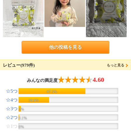
他の投稿を見る
レビュー(979件)
もっと見る
4.60
みんなの満足度
☆5つ
67.3%
☆4つ
30.6%
☆3つ
2%
☆2つ
0.1%
☆1つ
0%