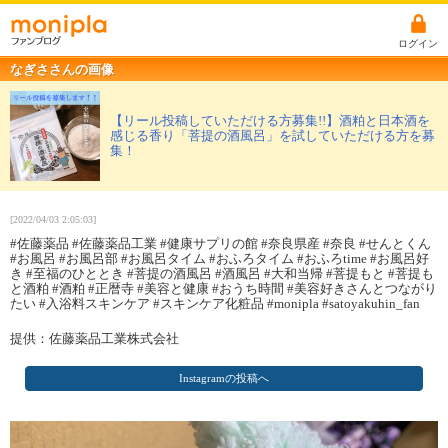
ログイン
なぎささんの画像
【リール投稿していただける方募集!!】酒粕と日本酒を
感じる香り「菩提の酒風呂」を試していただける方を募
集！
[2022/04/03 2:05:03]
#佐藤薬品 #佐藤薬品工業 #健康サプリの館 #奈良県産 #奈良 #せんとくん
#お風呂 #お風呂部 #お風呂タイム #おふろタイム #おふろtime #お風呂好
き #至福のひととき #菩提の酒風呂 #酒風呂 #大和当帰 #菩提もと #菩提も
と酒粕 #酒粕 #正暦寺 #美容と健康 #おうち時間 #美容好きさんとつながり
たい #入浴料スキンケア #スキンケア化粧品 #monipla #satoyakuhin_fan
提供：佐藤薬品工業株式会社
Instagramの投稿へ