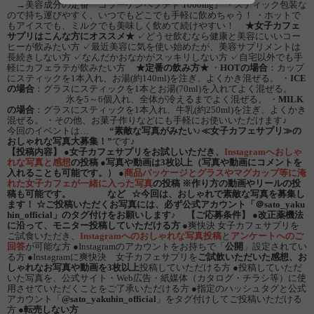
→美容成分の定番『コラーゲンペプチド 1000mg』 ・スティック包装な
ので持ち運びやすく、いつでもどこでも手軽に飲めちゃう！ ・ホットで
もアイスでも、ミルクでも美味しく飲めて続けやすい！
★女子カフェ
サプリはこんな方にオススメ★
✓どうせ飲むなら健康と美容にいいコー
ヒーが飲みたい方 ✓最近美容に気を使い始めたが、美容サプリメントは
長続きしない方 ✓なんだかおなかがスッキリしない方 ✓自宅以外でも手
軽にカフェラテが飲みたい方
★定番の飲み方★
・
HOTの場合
：カップ
にスティックを1本入れ、お湯(約140ml)を注ぎ、よくかき混ぜる。 ・
ICE
の場合
：グラスにスティックを1本とお湯(70ml)を入れてよく混ぜる。
氷を5～6個入れ、全体が冷えるまでよく混ぜる。 ・
MILK
の場合
：グラスにスティックを1本入れ、牛乳(約250ml)を注ぎ、よくかき
混ぜる。 ・その他、お菓子作りなどにも手軽にお使いいただけます♪
今回のイベントは…
“素敵な写真がみたい♪≪女子カフェサプリ≫の
おしゃれな写真大募集！”
です♪
【投稿内容】
●女子カフェサプリをお試しいただき、
Instagramへおしゃ
れな写真と感想
の投稿
●写真や動画は
3枚以上
（写真や動画にコメントを
入れることも可能です。）
●
商品パッケージとグラスやマグカップ等に淹
れた女子カフェが一緒に入った写真
の投稿
※作り方の動画やリールの投
稿も可能です。
など
☆今回は、おしゃれで素敵な写真を募集し
ます！
☆ご投稿いただくお写真には、必ず公式アカウント「＠sato_yaku
hin_official」のタグ付けをお願いします♪
【ご応募条件】
●
改正薬機法
に沿って、モニター投稿していただける方
●爽快決 女子カフェサプリを
ご試食いただき、
Instagramへのおしゃれな写真投稿
と
アンケートへのご
回答
が可能な方 ●Instagramのアカウントをお持ちで「
公開
」設定されてい
る方 ●Instagramに爽快決 女子カフェサプリを
ご試飲いただいた感想、お
しゃれなお写真や動画を3枚以上
投稿していただける方 ●投稿していただ
いた写真を、公式サイト・Web広告・紙媒体（カタログ・チラシ等）に使
用させていただくことをご了承いただける方 ●指定のハッシュタグと公式
アカウント「
@sato_yakuhin_official
」をタグ付けしてご投稿いただける
方 ●
転売しない方