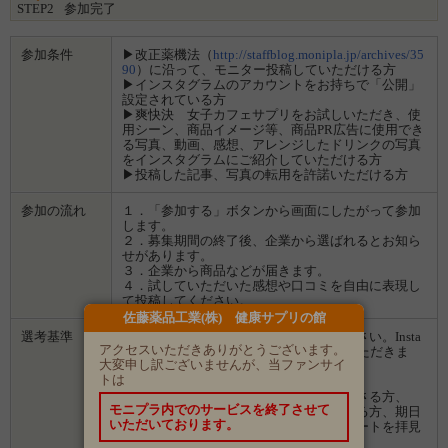
STEP2
参加完了
●ミルクの場合
①グラスにスティック1本を入れます。
②牛乳(250ml)を注ぎ、よくかき混ぜてお召し上がりください。
参加条件
▶改正薬機法（
http://staffblog.monipla.jp/archives/35
90
）に沿って、モニター投稿していただける方
【内容量】11.3g×14包
▶インスタグラムのアカウントをお持ちで「公開」
設定されている方
▶爽快決 女子カフェサプリをお試しいただき、使
用シーン、商品イメージ等、商品PR広告に使用でき
る写真、動画、感想、アレンジしたドリンクの写真
をインスタグラムにご紹介していただける方
▶投稿した記事、写真の転用を許諾いただける方
参加の流れ
１．「参加する」ボタンから画面にしたがって参加
します。
２．募集期間の終了後、企業から選ばれるとお知ら
せがあります。
３．企業から商品などが届きます。
４．試していただいた感想や口コミを自由に表現し
て投稿してください。
佐藤薬品工業(株) 健康サプリの館
選考基準
「ひとこと」で意気込みをお聞かせください。Insta
アクセスいただきありがとうございます。
gramの普段の投稿内容も参考にさせていただきま
大変申し訳ございませんが、当ファンサイ
す。
トは
・写真をキレに撮影してくださる方、
・ご自身の言葉で感想などを書いてくださる方、
モニプラ内でのサービスを終了させて
・アンケートに丁寧に回答していただける方、期日
いただいております。
を守っていただける方を基準に、アンケートを拝見
して選考させていただきます。