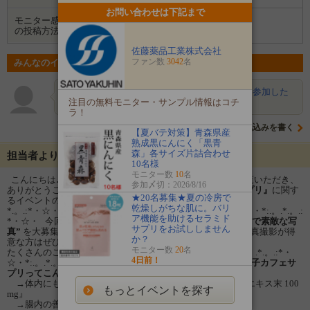
お問い合わせは下記まで
モニター感想
Instagram
の投稿方法
佐藤薬品工業株式会社
ファン数
3042
名
みんなのイベントの意気込み
りこ
前から凄く興味がある商品でした。是非、参加した
いです。選ばれたら頑張って、…
注目の無料モニター・サンプル情報はコチ
ラ！
意気込みを書く
【夏バテ対策】青森県産
熟成黒にんにく「黒青
森」各サイズ片詰合わせ
担当者よりメッセージ
10名様
モニター数
10
名
こんにちは♪ 佐藤薬品 健康サプリの館のファンサイトをご覧いただき、
参加〆切：2026/8/16
ありがとうございます！ この度は、
『爽快決 女子カフェサプリ』
に関す
★20名募集★夏の冷房で
るイベントのご案内です。
乾燥しがちな肌に。バリ
*.。.:*・☆・*:.。.*.。.:*・☆・*:.。.*.。.:*・☆・*:.。.:*・☆・*:.。.*.。.:
ア機能を助けるセラミド
*・☆・ 今回は、
『爽快決 女子カフェサプリ』
の
“おしゃれで素敵な写
サプリをお試ししません
真”
を大募集したいと思います！ Instagramに投稿可能で、写真撮影が得
か？
意な方はぜひご参加ください♪
モニター数
20
名
たくさんのご応募、お待ちしております♪ *.。.:*・☆・*:.。.*.。.:*・
4日前！
☆・*:.。.*.。.:*・☆・*:.。.:*・☆・*:.。.*.。.:*・☆・
★女子カフェサ
プリってこんな商品★
・美容に嬉しい成分を配合！
→体内にも存在する美容成分(D-アミノ酸)含有『植物発酵エキス末 100
もっとイベントを探す
mg』
→腸内の善玉菌の餌となる『ラクチュロース 100mg』