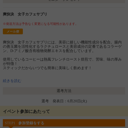
爽快決 女子カフェサプリ
※発送方法は予告なく変更になる可能性があります。
メール便
爽快決 女子カフェサプリには、美容に嬉しい機能性成分を配合。腸内
の善玉菌を活性化するラクチュロースと美容成分の定番であるコラーゲ
ン、D-アミノ酸含有植物発酵エキスを配合しています。
使用しているコーヒーは熱風フレンチロースト焙煎で、苦味、味の厚み
が特徴！
スティックだからいつでも簡単に美味しく飲めます！
https://sato-yakuhin.shop/shopdetail/000000000442/
続きを読む
【お召し上がり方】
●ホットの場合
選考方法
①マグカップにスティック1本を入れます。
②お湯(140ml)を注ぎ、よくかきまぜてお召し上がりください。
選考 発表日：6月20日(火)
●アイスの場合
①グラスにスティック1本とお湯をいつもの半分(70ml)を入れてかきまぜ
イベント参加にあたって
ます。
②氷を5～6個入れ冷たくなるまで、よくかきまぜてお召し上がりくださ
STEP1
参加登録をする
い。