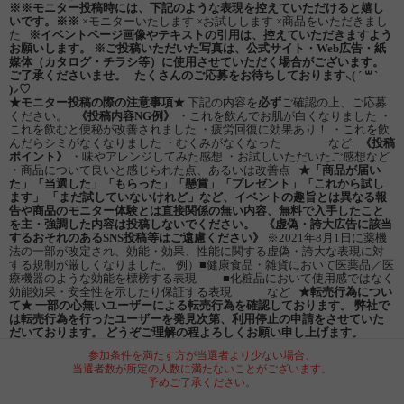
※※モニター投稿時には、下記のような表現を控えていただけると嬉し
いです。※※
×モニターいたします ×お試しします ×商品をいただきまし
た
※イベントページ画像やテキストの引用は、控えていただきますよう
お願いします。
※ご投稿いただいた写真は、公式サイト・Web広告・紙
媒体（カタログ・チラシ等）に使用させていただく場合がございます。
ご了承くださいませ。
たくさんのご応募をお待ちしております⸜( ´ ꒳ `
)⸝♡︎
★モニター投稿の際の注意事項★
下記の内容を
必ず
ご確認の上、ご応募
ください。
《投稿内容NG例》
・これを飲んでお肌が白くなりました ・
これを飲むと便秘が改善されました ・疲労回復に効果あり！ ・これを飲
んだらシミがなくなりました ・むくみがなくなった など
《投稿
ポイント》
・味やアレンジしてみた感想 ・お試しいただいたご感想など
・商品について良いと感じられた点、あるいは改善点
★「商品が届い
た」「当選した」「もらった」「懸賞」「プレゼント」「これから試し
ます」
「まだ試していないけれど」など、イベントの趣旨とは異なる報
告や商品のモニター体験とは直接関係の無い内容、無料で入手したこと
を主・強調した内容は投稿しないでください。
《虚偽・誇大広告に該当
するおそれのあるSNS投稿等はご遠慮ください》
※2021年8月1日に薬機
法の一部が改定され、効能・効果、性能に関する虚偽・誇大な表現に対
する規制が厳しくなりました。 例）■健康食品・雑貨において医薬品／医
療機器のような効能を標榜する表現 ■化粧品において使用感ではなく
効能効果・安全性を示したり保証する表現 など
★転売行為につい
て★
一部の心無いユーザーによる転売行為を確認しております。
弊社で
は転売行為を行ったユーザーを発見次第、利用停止の申請をさせていた
だいております。
どうぞご理解の程よろしくお願い申し上げます。
参加条件を満たす方が当選者より少ない場合、
当選者数が所定の人数に満たないことがございます。
予めご了承ください。