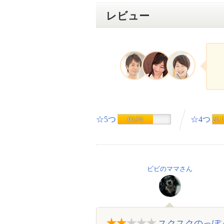
レビュー
☆5つ
☆4つ
66.9%
26.
ビビのママさん
スクスクのっぽ