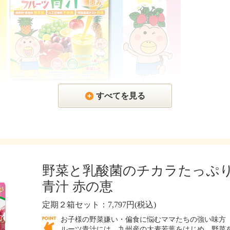
すべてを見る
汁について↓↓
汁」は、野菜嫌い・偏食などの理由で栄養が偏りがちなお子様のために
野菜と乳酸菌のチカラたっぷ
青汁 赤の恵
定期２箱セット：7,797円(税込)
お子様の野菜嫌い・偏食に悩むママたちの強い味方【
ルーツ青汁には、九州産の大麦若葉をはじめ、野菜