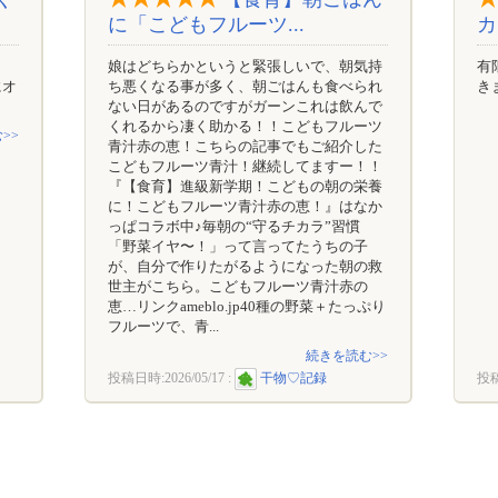
に「こどもフルーツ...
カ
娘はどちらかというと緊張しいで、朝気持
有
にオ
ち悪くなる事が多く、朝ごはんも食べられ
き
ない日があるのですがガーンこれは飲んで
くれるから凄く助かる！！こどもフルーツ
>>
青汁赤の恵！こちらの記事でもご紹介した
こどもフルーツ青汁！継続してますー！！
『【食育】進級新学期！こどもの朝の栄養
に！こどもフルーツ青汁赤の恵！』はなか
っぱコラボ中♪毎朝の“守るチカラ”習慣
「野菜イヤ〜！」って言ってたうちの子
が、自分で作りたがるようになった朝の救
世主がこちら。こどもフルーツ青汁赤の
恵…リンクameblo.jp40種の野菜＋たっぷり
フルーツで、青...
続きを読む>>
投稿日時:
2026/05/17
:
干物♡記録
投