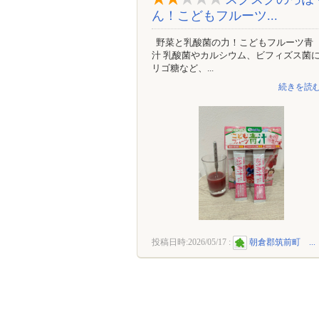
ん！こどもフルーツ...
野菜と乳酸菌の力！こどもフルーツ青
汁 乳酸菌やカルシウム、ビフィズス菌
リゴ糖など、...
続きを読む
投稿日時:
2026/05/17
:
朝倉郡筑前町 ...