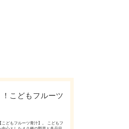
開発されました。
り！こどもフルーツ
こどもフルーツ青汁】。 こどもフ
を中心とした４０種の野菜と多品目