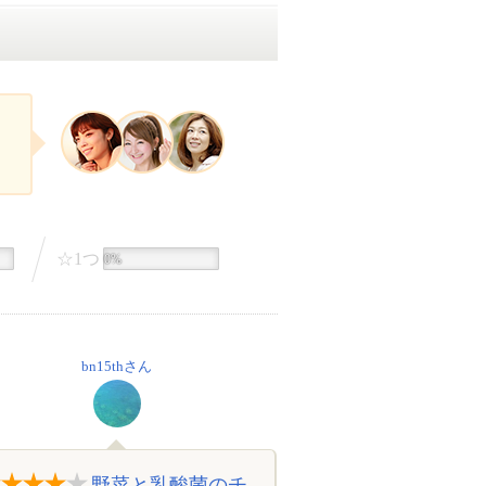
☆1つ
0%
bn15thさん
野菜と乳酸菌のチ