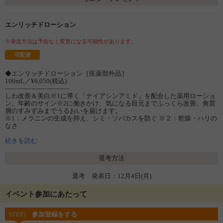
エンリッチドローション
※発送方法は予告なく変更になる可能性があります。
宅配便
◆エンリッチドローション［医薬部外品］
100mL／¥6,050(税込)
――――――――――
しわ改善＆美白※1に導く「ナイアシンアミド」を配合した薬用ローショ
ン。年齢のサイン※2に働きかけ、気になる目元までふっくら改善。角質
層のすみずみまでうるおいを届けます。
※1：メラニンの生成を抑え、シミ・ソバカスを防ぐ ※２：乾燥・ハリの
なさ
続きを読む
選考方法
選考 発表日：12月4日(月)
イベント参加にあたって
STEP1
参加登録をする