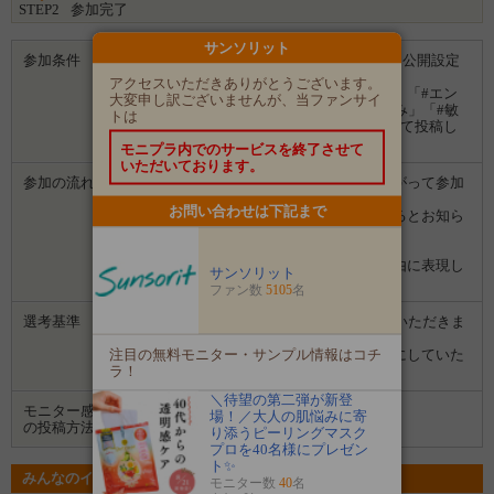
STEP2
参加完了
サンソリット
参加条件
●ご自身のInstagram（インスタグラム）に公開設定
でタイアップ投稿いただける方
アクセスいただきありがとうございます。
●投稿の際「#sunsorit」「#サンソリット」「#エン
大変申し訳ございませんが、当ファンサイ
リッチド」「#ハリ不足」「#大人の肌悩み」「#敏
トは
感肌」「#ナイアシンアミド」タグを付けて投稿し
てくださる方
モニプラ内でのサービスを終了させて
いただいております。
参加の流れ
１．「参加する」ボタンから画面にしたがって参加
します。
お問い合わせは下記まで
２．募集期間の終了後、企業から選ばれるとお知ら
せがあります。
３．企業から商品などが届きます。
４．試していただいた感想や口コミを自由に表現し
サンソリット
て投稿してください。
ファン数
5105
名
選考基準
・Instagramの投稿を確認して選考させていただきま
す。
注目の無料モニター・サンプル情報はコチ
（投稿が非公開になっている方は、公開にしていた
ラ！
だけますと幸いです）
＼待望の第二弾が新登
モニター感想
場！／大人の肌悩みに寄
Instagram
の投稿方法
り添うピーリングマスク
プロを40名様にプレゼン
ト✨
みんなのイベントの意気込み
モニター数
40
名