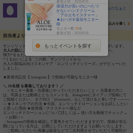
参加〆切：2026/8/16
保湿力が高いのにべたつ
kyonp
とっても魅力的で、すごく素敵なアイテムだなぁと
かないハンドクリーム
思いました☆彡.。 ぜひ❣…
「アロエモイスチャー」
★おハガキ返信モニター
意気込みを書く
様
モニター数
10
名
参加〆切：2026/8/16
担当者よりメッセージ
もっとイベントを探す
サンソリットのファンサイトをご覧いただき、ありがとうございます。
大人の肌に、まっすぐ届け。
年齢による変化を感じ始めた肌へ、
弾力*をもたらし、ハリがあるつややかな印象に。
*うるおいによる この秋、サンソリットから
大人の肌悩み向けスキンケア「エンリッチドシリーズ」がデビューいた
しました。
★新発売記念【 instagram 】で投稿が可能なモニター様
＼ 30名様 を募集しております！ ／
＜モニター募集・当選後にやっていただきたいこと＞ 当選者の方に
は、写真または動画とともコメントを、Instagramにタイアップ投稿にて
ご投稿ください。 タグ付け「@sunsorit」もして頂けると幸いです ----------
--- ★スキンケアの方法 ★今回、エンリッチドローションをお試ししたい
と思った理由 ★使用感・テクスチャー感など
エンリッチドローションについて詳しくは→ 使い方を動画でチェック→
＜お願い＞
・Instagramの投稿を確認して選考させていただきますので、投稿が非公
開になっている方は、公開にしていただけますようお願いいたします。
・ご投稿いただいた画像は販促などで二次利用させていただく可能性が