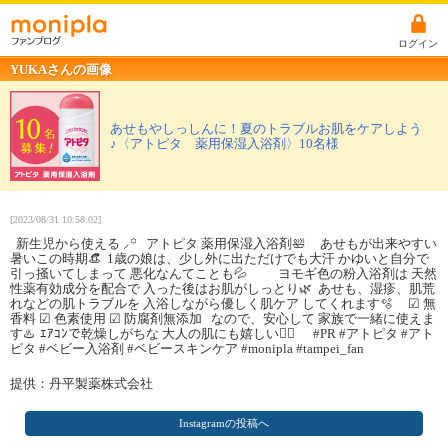
ログイン
YUKAさんの画像
あせもやしっしんに！夏のトラブルお肌をケアしよう
♪〈アトピタ 薬用保湿入浴剤〉10名様
[2023/08/31 10:58:02]
⁡ ⁡ 新生児から使える ⸝꙳ ⁡ ⁡ アトピタ 薬用保湿入浴剤🛀 ⁡ ⁡ ⁡ ⁡ あせもが出来やすい
暑いこの時期👒 ⁡ 1歳の娘は、少し外に出ただけでも大汗 かゆいと自分で
引っ掻いてしまって 悪化なんてことも💦 ⁡ ⁡ ⁡ ⁡ ヨモギ色の粉入浴剤は 天然
性薬有効成分を配合で 入った後はお肌がしっとり🌿 ⁡ あせも、湿疹、肌荒
れなどの肌トラブルを 入浴しながら優しく肌ケア してくれます🫧 ⁡ ⁡ ⁡ ⁡ ☑︎ 無
香料 ☑︎ 色素使用 ☑︎ 防腐剤無添加 ⁡ ⁡ なので、安心して 家族で一緒に使えま
す♨️ ⁡ ｴｱｺﾝで乾燥しがちな 大人の肌にも嬉しい🙆‍♀️ ⁡ ⁡ ⁡ ⁡ ⁡ #PR #アトピタ #アト
ピタ #ベビー入浴剤 #ベビースキンケア #monipla #tampei_fan
提供：丹平製薬株式会社
Instagramの投稿へ