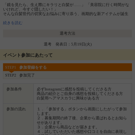
「鏡を見たら、生え際にキラリと白髪が……」 「美容院に行く時間がな
いけれど、今すぐ隠したい！」
そんな白髪世代の切実なお悩みに寄り添う、画期的な新アイテムが誕生
しました！
続きを読む
＼2月新発売／
テンスターHena ポンポン付きヘアマスカラ
選考方法
選考 発表日：5月19日(火)
イベント参加にあたって
STEP1
参加登録をする
STEP2
参加完了
参加条件
必ずInstagramに感想を投稿してくださる方
商品の紹介とご自身の感想を投稿してくださる方
白髪用ヘアマスカラに興味がある方
参加の流れ
１．「参加する」ボタンから画面にしたがって参加
します。
２．募集期間の終了後、企業から選ばれるとお知ら
せがあります。
３．企業から商品などが届きます。
４．試していただいた感想や口コミを自由に表現し