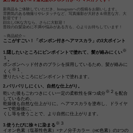
新商品をご体験していただき、Instagramへの投稿をお願いします。
雰囲気のある物撮りやレタッチなど、写真撮影が大好き＆得意な方、大
歓迎です！
顔出しOKな方なら、さらに大歓迎！
普段の白髪染めに不満や悩みがある方も、心よりお待ちしています！
～商品紹介～
ここがすごい！「ポンポン付きヘアマスカラ」の
大ポイント
3
※
隠したいところにピンポイントで塗れて、髪が絡みにくい
1.
１
。
ポンポンヘッド付きのブラシを採用しているため、髪が絡みに
１
※
くく
、
塗りたいところにピンポイントで塗れます。
バリバリしにくい、自然な仕上がり。
2.
２
※
乾いた後もごわつきにくい一定の柔軟性を保つ成分
を配合
しているため、
乾燥後も自然な仕上がりに。ヘアマスカラを塗布し、ドライヤ
ーで乾燥後に、
くし等を使うことで、より自然に仕上がります。
３
※
使うたびに徐々に染まる
3.
イオン色素（塩基性色素）×ナノ分子カラー（
色素）の
つの
HC
2