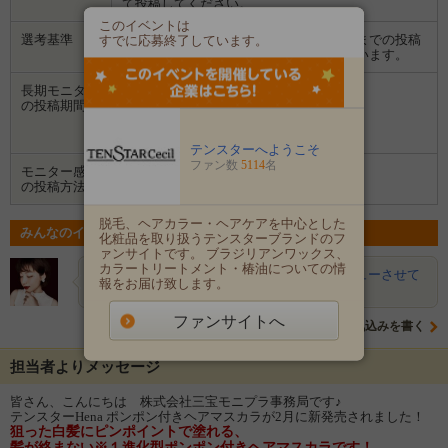
て投稿してください。
このイベントは
選考基準
ご回答いただいたアンケート内容やこれまでの投稿
すでに応募終了しています。
などを総合的に判断させて頂きたいと思います。
長期モニター
１回目：
の投稿期間
2026/05/28 〜 2026/06/07
２回目：
2026/06/07 〜 2026/06/21
テンスターへようこそ
ファン数
5114
名
モニター感想
Instagram
の投稿方法
脱毛、ヘアカラー・ヘアケアを中心とした
みんなのイベントの意気込み
化粧品を取り扱うテンスターブランドのフ
ァンサイトです。 ブラジリアンワックス、
カラートリートメント・椿油についての情
Ruka
母がとても使いたがっているので、レビューさせて
報をお届け致します。
いただきたいです。よろしくお…
ファンサイトへ
意気込みを書く
担当者よりメッセージ
皆さん、こんにちは 株式会社三宝モニプラ事務局です♪
テンスターHena ポンポン付きヘアマスカラが2月に新発売されました！
狙った白髪にピンポイントで塗れる、
髪が絡まない※１進化型ポンポン付きヘアマスカラです！