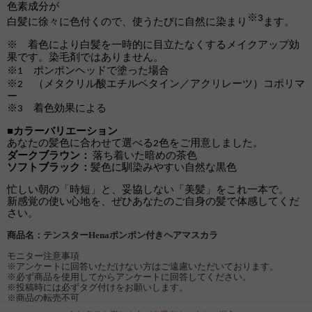
色素成分が
※
3
白髪に徐々に色付
く
ので、使うたびに自然に染まり
ます。
※ 着色により白髪を一時的に目立たなくするメイクアップ効
果です。染毛剤ではありません。
ポンポンヘッドで塗った場合
※
1
（メタクリル酸エチルベタイン／アクリレーツ）コポリマ
※
2
ー
着色効果による
※
3
■カラーバリエーション
あなたの髪色に合わせて選べる
色をご用意しました。
2
ダークブラウン：
落ち着いた暗めの茶色
ソフトブラック
：
髪色に馴染みやすい自然な黒色
忙しい朝の「時短」と、妥協しない「美髪」をこれ一本で。
新感覚の使い心地を、ぜひあなたのご自身の髪で体感してくだ
さい。
商品名：テンスターHenaポンポン付きヘアマスカラ
モニター注意事項
※アンケートに回答いただけない方はご遠慮いただいております。
※必ず商品を使用してからアンケートに回答してください。
※投稿時には必ずタグ付けをお願いします。
※商品の転売不可