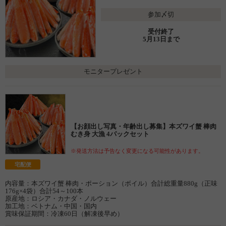
参加〆切
受付終了
5月13日まで
モニタープレゼント
【お顔出し写真・年齢出し募集】本ズワイ蟹 棒肉
むき身 大漁 4パックセット
※発送方法は予告なく変更になる可能性があります。
宅配便
内容量：本ズワイ蟹 棒肉・ポーション（ボイル）合計総重量880g（正味
176g×4袋）合計54～100本
原産地：ロシア・カナダ・ノルウェー
加工地：ベトナム・中国・国内
賞味保証期間：冷凍60日（解凍後早め）