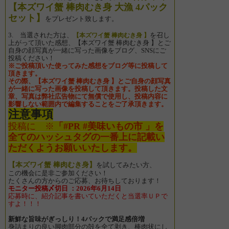
【本ズワイ蟹 棒肉むき身 大漁 4パック
セット】
をプレゼント致します。
3. 当選された方は、
を召し
【本ズワイ蟹 棒肉むき身 】
上がって頂いた感想、【本ズワイ蟹 棒肉むき身 】とご
自身の顔写真が一緒に写った画像をブログ、SNSにご
投稿ください！
※ご投稿頂いた使ってみた感想をブログ等に投稿して
頂きます。
その際、【本ズワイ蟹 棒肉むき身 】とご自身の顔写真
が一緒に写った画像を投稿して頂きます。投稿した文
章、写真は弊社広告物にて無償で使用し、投稿内容に
影響しない範囲内で編集することをご了承頂きます。
注意事項
投稿に ※
「#PR
#美味いもの市
」を
全てのハッシュタグの一番上に記載い
ただくようお願いいたします。
【本ズワイ蟹 棒肉むき身】
を試してみたい方、
この機会に是非ご参加ください！
たくさんの方からのご応募、お待ちしております！
モニター投稿〆切日 ：2026年6月14
日
応募時に、紹介記事を書いていただくと当選率ＵＰで
すよ！！！
新鮮な旨味がぎっしり！4パックで満足感倍増
身詰まりの良い脚肉部分の殻を全て剥き、棒肉状にし