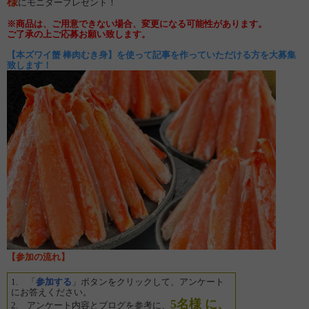
様
にモニタープレゼント！
※商品は、ご用意できない場合、変更になる可能性があります。
ご了承の上ご応募お願い致します。
【本ズワイ蟹 棒肉むき身】を使って記事を作っていただける方を大募集
致します！
【参加の流れ】
1. 「
参加する
」ボタンをクリックして、アンケート
にお答えください。
5
名
様
に、
2. アンケート内容とブログを参考に、