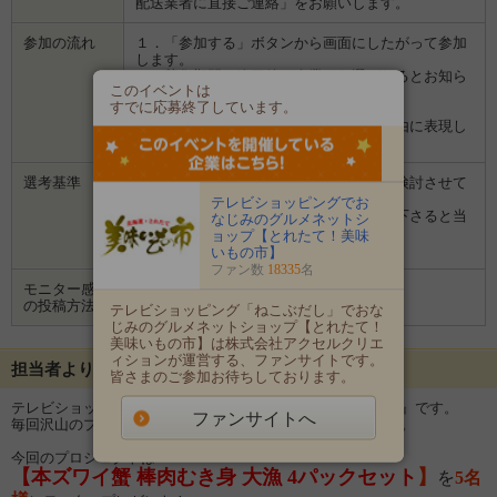
配送業者に直接ご連絡」をお願いします。
参加の流れ
１．「参加する」ボタンから画面にしたがって参加
します。
２．募集期間の終了後、企業から選ばれるとお知ら
このイベントは
せがあります。
すでに応募終了しています。
３．企業から商品などが届きます。
４．試していただいた感想や口コミを自由に表現し
て投稿してください。
選考基準
アンケートの回答と、ブログを訪問して検討させて
頂きます。
テレビショッピングでお
※ブログに商品への期待や想いを書いて下さると当
なじみのグルメネットシ
選率がＵＰ！
ョップ【とれたて！美味
閲覧して選考いたします。
いもの市】
ファン数
18335
名
モニター感想
画像
の投稿方法
テレビショッピング「ねこぶだし」でおな
じみのグルメネットショップ【とれたて！
美味いもの市】は株式会社アクセルクリエ
ィションが運営する、ファンサイトです。
担当者よりメッセージ
皆さまのご参加お待ちしております。
テレビショッピングでおなじみの『とれたて！美味いもの市』です。
ファンサイトへ
毎回沢山のプロガーの皆様のご参加、ありがとうございます。
今回のプロジェクトは・・・
【本ズワイ蟹 棒肉むき身 大漁 4パックセット
】
を
5
名