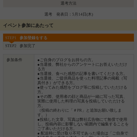
選考方法
選考 発表日：5月14日(木)
イベント参加にあたって
STEP1
参加登録をする
STEP2
参加完了
参加条件
●ご自身のブログをお持ちの方。
●当選後、弊社からのアンケートにお答えいただけ
る方
●当選後、食べた感想の記事を書いてくださる方。
●当選後、ご提供商品を使った料理記事の掲載（写
真付き）ができる方。
●使ってみた感想をブログ等に投稿していただける
方。
●その際、使用者の顔と商品が一緒に写った写真、
実際に使用した料理の写真を投稿していただける
方。
（投稿の終わりに「＃PR」と追加お願い致しま
す。）
●投稿した文章、写真は弊社広告物にて無償で使用
し、投稿内容に影響しない範囲内で編集することを
ご了承いただける方。
● 配送時に受け取り不可であった場合は「ご自身で