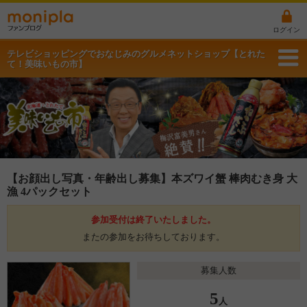
ログイン
テレビショッピングでおなじみのグルメネットショップ【とれた
て！美味いもの市】
【お顔出し写真・年齢出し募集】本ズワイ蟹 棒肉むき身 大
漁 4パックセット
参加受付は終了いたしました。
またの参加をお待ちしております。
募集人数
5
人