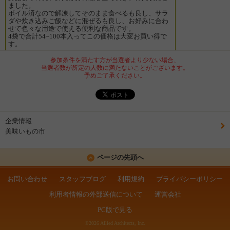
ました。
ボイル済なので解凍してそのまま食べるも良し、サラ
ダや炊き込みご飯などに混ぜるも良し、お好みに合わ
せて色々な用途で使える便利な商品です。
4袋で合計54~100本入ってこの価格は大変お買い得で
す。
参加条件を満たす方が当選者より少ない場合、
当選者数が所定の人数に満たないことがございます。
予めご了承ください。
企業情報
美味いもの市
ページの先頭へ
お問い合わせ
スタッフブログ
利用規約
プライバシーポリシー
利用者情報の外部送信について
運営会社
PC版で見る
©2026 Allied Architects, Inc.