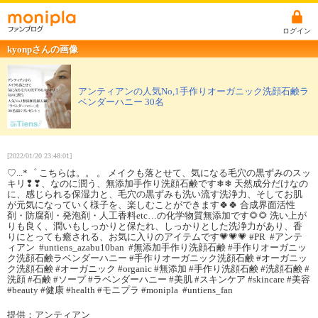
ログイン
kyonpさんの画像
アンティアンの人気No,1手作りオーガニック洗顔石鹸ラ
ベンダーハニー 30名
[2022/01/20 23:48:01]
♡...*゜ こちらは。。 。 メイクも落とせて、気になる毛穴の黒ずみのスッ
キリ❢❣、なのに潤う、無添加手作り洗顔石鹸です❄❄ 天然成分だけなの
に、感じられる保湿力と、毛穴の黒ずみも洗い流す洗浄力、そしてお肌
が元気になっていく様子を、楽しむことができます🍀🍀 合成界面活性
剤・防腐剤・発泡剤・人工香料etc…の化学物質無添加です🌻🌻 洗い上が
りも良く、潤いもしっかりと保たれ、しっかりとした洗浄力があり、香
りにとっても癒される、お気に入りのアイテムです💗💗💗 ⁡#PR ⁡ ⁡#アンテ
ィアン ⁡ ⁡#untiens_azabu10ban ⁡ #無添加手作り洗顔石鹸 #手作りオーガニッ
ク洗顔石鹸ラベンダーハニー⁡ ⁡#手作りオーガニック洗顔石鹸 #オーガニッ
ク洗顔石鹸 #オーガニック #organic #無添加 #手作り洗顔石鹸 #洗顔石鹸 #
洗顔 #石鹸 #ソープ #ラベンダーハニー #美肌 #スキンケア #skincare #美容
#beauty #健康 #health⁡ ⁡⁡#モニプラ⁡ ⁡#monipla ⁡ ⁡#untiens_fan
提供：アンティアン