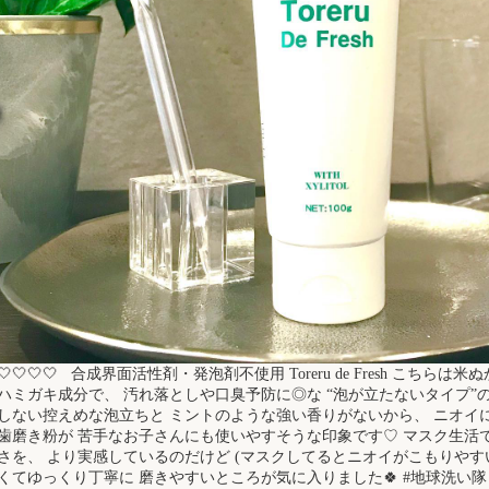
◀
🤍🤍🤍🤍 合成界面活性剤・発泡剤不使用 Toreru de Fresh こちら
ハミガキ成分で、 汚れ落としや口臭予防に◎な “泡が立たないタイプ”の
しない控えめな泡立ちと ミントのような強い香りがないから、 ニオイ
歯磨き粉が 苦手なお子さんにも使いやすそうな印象です♡ マスク生活
さを、 より実感しているのだけど (マスクしてるとニオイがこもりやすい
くてゆっくり丁寧に 磨きやすいところが気に入りました🍀 #地球洗い隊