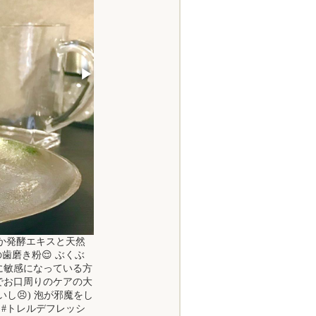
▶
は米ぬか発酵エキスと天然
歯磨き粉😌 ぶくぶ
に敏感になっている方
でお口周りのケアの大
し😣) 泡が邪魔をし
 #トレルデフレッシ