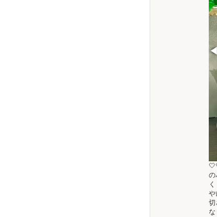

の
く
や
切
な