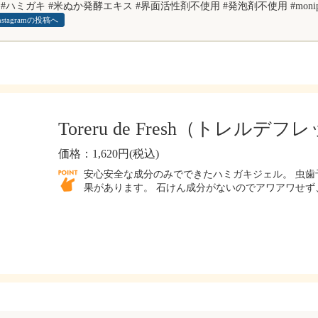
 #ハミガキ #米ぬか発酵エキス #界面活性剤不使用 #発泡剤不使用 #monipla #u
nstagramの投稿へ
Toreru de Fresh（トレルデ
価格：1,620円(税込)
安心安全な成分のみでできたハミガキジェル。 虫歯
果があります。 石けん成分がないのでアワアワせず