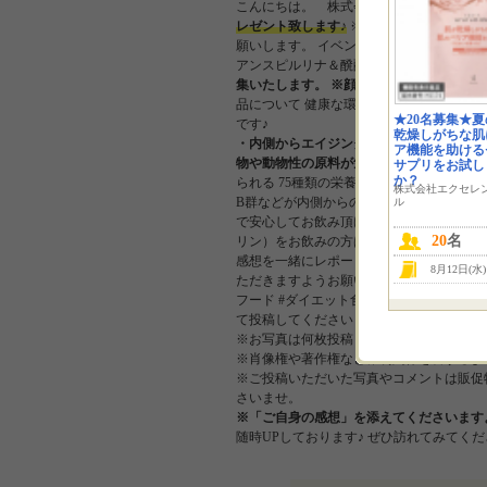
こんにちは。 株式会社TRIPLAKです
レゼント致します♪
※モニターに選ばれた方
願いします。 イベント概要 ハワイアンス
アンスピルリナ＆醗酵クロレラをお試しい
集いたします。
※顔出し写真大歓迎！！
品について 健康な環境で育った栄養豊富
★20名募集★
です♪
乾燥しがちな肌
・内側からエイジングケアしたい
・毎日を
ア機能を助ける
物や動物性の原料が気になる
ハワイアン
サプリをお試し
か？
られる 75種類の栄養素を「ギュッと」詰め
株式会社エクセレ
B群などが内側からのエイジングケアをサ
ル
で安心してお飲み頂けます。 ※ただし、
20
名
リン）をお飲みの方は医師にご相談くださ
感想を一緒にレポートをお願いします。 
8月12日(水
ただきますようお願いいたします。 ※Inst
フード #ダイエット食品 #エイジングケア #無添
て投稿してください！
※お写真は何枚投稿していただいてもOK
※肖像権や著作権など権利関係を害するよ
※ご投稿いただいた写真やコメントは販促
さいませ。
※「ご自身の感想」を添えてくださいます
随時UPしております♪ ぜひ訪れてみてくだ