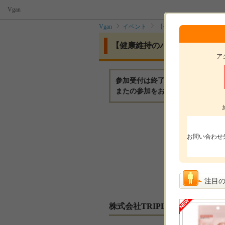
Vgan
Vgan
イベント
【健康維持のパートナー
【健康維持のパートナー】内側
ア
参加受付は終了いたしました。
またの参加をお待ちしております
モニ
お問い合わせ
モニ
参加
選考
注目
株式会社TRIPLAKからのメッ