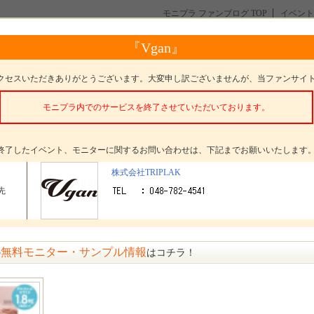
モニプラ ファンブログ TOP
イベント
】内側から健やかに美しく！
『Vgan』
から健やかに美しく！
クセスいただきありがとうございます。大変申し訳ございませんが、当ファンサイ
モニプラ内でのサービスを終了させていただいております。
。
終了したイベント、モニターに関するお問い合わせは、下記までお願いいたします
タープレゼント
ハワイアンスピルリナ＆醗酵クロレラ
株式会社TRIPLAK
先
ター数
30名
〆切
参加受付は終了いたしました
方法
選考 発表日： 1月17日(月)
無料モニター・サンプル情報
の
はコチラ！
セージ