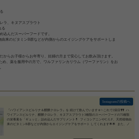
る
レラ、キヌアスプラウト
れる
詰め込んだスーパーフードです。
植物由来のビタミンB群などが内側からのエイジングケアをサポートしま
だからお子様からお年寄り、妊婦の方まで安心してお飲み頂けます。
ため、薬を服用中の方で、ワルファリンカリウム（ワーファリン）をお
。
Instagramの投稿へ
『ハワイアンスピルリナ＆醗酵クロレラ』を 続けて飲んでいます☺️✨これで2袋目❣️❣️ ⁡ ハ
ワイアンスピルリナ、醗酵クロレラ、キヌアスプラウト3種類のスーパーフードの75種類
の栄養素を「ギュッと」詰め込んだサプリメント💊 ⁡ フィコシアニンやC.G.F、天然植物由
来のビタミンB群などが内側からエイジングケアをサポート してくれます🌟🌟 ⁡ また、ノ
ンカフェインで無添加なのでお子様からお年寄りと幅広い世代にOK😊💓 ⁡ 毎日飲んで野菜
不足が解消出来ているように感じます❣️❣️ ⁡ 健康に気をつけたい方におすすめです☺️✨ ⁡ #ハ
ワイアンスピルリナ #キヌア #スーパーフード #ダイエット食品 #エイジングケア #無添加