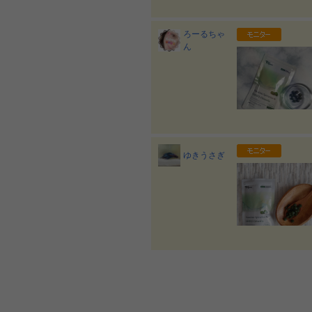
ろーるちゃ
ん
ゆきうさぎ