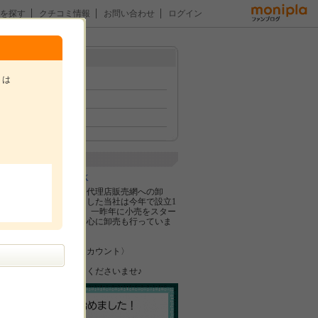
を探す
クチコミ情報
お問い合わせ
ログイン
メニュー
トは
トップ
イベント
ファン紹介
。
企業紹介
株式会社TRIPLAK
健康食品の卸業（代理店販売網への卸
売）からスタートした当社は今年で設立1
4年目を迎えます。一昨年に小売をスター
トし、小売業を中心に卸売も行っていま
す。
〈インスタ公式アカウント〉
@vgan_igo
ぜひフォローしてくださいませ♪