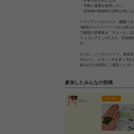
・野菜不足が気になる
・手軽に健康を維持したい
・添加物や動物性の原料が気にな
ハワイアンスピルリナ、醗酵クロ
3種類のスーパーフードから得ら
75種類の栄養素を「ギュッと」
フィコシアニンやC.G.F、天然
す。
さらに、ノンカフェイン、無添加
※ただし、ビタミンKを多く含む
飲みの方は医師にご相談ください
参加したみんなの投稿
あおい