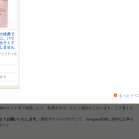
。 今回は、ななななんと！ 「ハワイアンスピルリナ＆醗酵クロレラ」を
30名様にプ
は、商品の感想を自身のInstagramでモニター商品をご紹介くださいますようお
ピルリナ＆醗酵クロレラを30名にお試しいただくイベントです。 今回は、ハワイ
ただきまして、
ご自身のInstagramに感想と写真投稿をしてくださる方を30名募
※顔出しできない方は商品写真を複数枚UPしていただけれると嬉しいです。
商
なスーパーフードで毎日を元気はつらつに！ こんなことにお悩みの方におススメ
夏の冷房で
に。バリ
はつらつ！すきっと！
・野菜不足が気になる
・手軽に健康を維持したい
・添加
セラミド
スピルリナ、醗酵クロレラ、キヌアスプラウト
の、3種類のスーパーフードから得
しません
込んだスーパーフードです。 フィコシアニンやC.G.F、天然植物由来のビタミン
ントメディカ
ポートします。 ノンカフェイン、無添加だからお子様からお年寄り、妊婦の方ま
ビタミンKを多く含むため、薬を服用中の方で、ワルファリンカリウム（ワーファ
い。 詳細はコチラ！ 投稿例 投稿画像につきましては、商品の使用感・使った
注意事項 ※投稿の際、健康食品のため、「～錠」ではなく「～粒」で記載してい
)まで
agramに投稿する際には #ハワイアンスピルリナ ＃スピルリナ #キヌア #スーパー
加 #植物性タンパク質 #野菜不足 #monipla #vgan_fan のハッシュタグをつけ
もっとイベ
です！
うなお写真はお控えください。
物やサイト等で使用したり、転用させていただく場合がございます。ご了承くだ
ようお願いいたします。
弊社サイトのブログにて、Instagram投稿に便利な記事を
さい♪