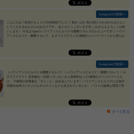
#植物性タンパク質 #野菜不足 #スピルリナ #monipla #vgan_fan
2022/02/23
Instagramの投稿へ
こんにちは♡前回がちょうど100投稿目でした！ 飽きっぽい私が続けられるのもなかよく
してくださるみなさんのおかげです。 ありがとうございます😊 これからもよろしくお願
いします！ 今日はVganのハワイアンスピルリナ＆醗酵クロレラのレビューです♡ ハワイ
アンスピルリナ、醗酵クロレラ、キヌアスプラウトの3種類のスーパーフードから得られ
る 75種類の栄養素を詰め込んだスーパーフードだそうです。 ☑内側からエイジングケア
したい ☑毎日をはつらつ！すきっと！ ☑野菜不足が気になる ☑手軽に健康を維持したい
☑添加物や動物性の原料が気になる こんな人にぴったりということで、自分にすごく合っ
ているなと感じました。 1日10粒飲むので、最初はちょっと多いなーと思っていました
が、すっかり習慣になりました！ 中でも、フィコシアニンやC.G.F、天然植物由来のビタ
ミンB群などが内側からのエイジングケアをサポートしてくれるというところがいいなと
Instagramの投稿へ
思います。 外からできるケアも頑張っていますが限界があるので、やっぱり内側からも
備えないとね！ 飲み始めてから、お肌の調子はすごくいいです！ それから私は身体が強
《ハワイアンスピルリナ＆醗酵クロレラ》 ◇ハワイアンスピルリナ ◇醗酵クロレラ ◇キ
くないので、はつらつと生きたいというのは目標の一つなのですが、今は少し体調もいい
ヌアスプラウト 添加物を一切使っていないから原材料はこの3種類のスーパーフードだ
のでうれしい！ これも必須ミネラル16種類が全部含有されているおかげかなー？ 外食な
け。 75種類の栄養素を「ギュッと」詰め込んでいます✨ ハワイアンスピルリナには海洋
どは控えてバランスのよい食事を心がけてはいますが、やっぱり普通に食事を摂っている
深層水由来のバナジウムやルテインなども含まれているとか。 ハワイの健康な環境で育
だけだと野菜も不足しやすいので、健康食品で手軽に補えるのはとてもうれしいです。
った栄養価の高いピュアな天然素材です🌊 1日10粒で1日に必要なビタミンB群の約1/3が
毎日健やかに過ごすための工夫がいっぱい詰まっていて、継続していきたいと思うものの
摂れます。 粒状だと飲むのが楽🥰 10粒って多いイメージがあるけど、粒は小さ目だし忙
一つになりました！ #PR #株式会社TRIPLAK #ハワイアンスピルリナ #キヌア #スーパー
しい朝もぱぱっと飲めちゃいます。 一度に10粒飲むのではなく、わたしは朝5粒、夜5粒
フード #ダイエット食品 #エイジングケア #無添加 #植物性タンパク質 #野菜不足 #スピル
に分けています。 あとは野菜不足かなと思う食事の時はそこだけ多めに飲んだりと調節
リナ #monipla #vgan_fan #美容好きな人と繋がりたい #フォローしてね #followme
2022/02/1
してます。 野菜不足も解消できるので肌の調子が上がってきた気がします。 あとお通じ
すべて見る
6
も🎵 あれこれサプリメントを何種類も飲まなくてもこれ１つでOK☺️ 身体の内側から元気
になれるのですごくオススメです🙆 #PR #株式会社TRIPLAK #ハワイアンスピルリナ #キ
ヌア #スーパーフード #ダイエット食品 #エイジングケア #無添加 #植物性タンパク質 #野
菜不足 #スピルリナ #monipla #vgan_fan
2022/02/15