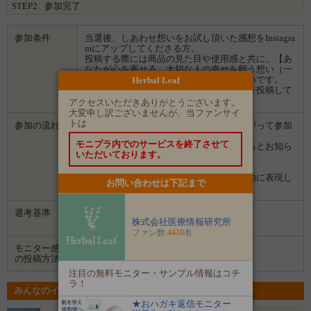
STEP2
参加完了
内容量：53g
参加条件
当選後、しあわせ想いをお試し頂いた感想をInstagra
mにアップしてくださる方。
投稿する際には商品の見た目や使用感と共に、【あ
なたが心を寄せる、大切な人の幸せを願う想い（一
言）】を添えて投稿していただけると幸いです。
Herbal Leaf
また、美容系口コミサイトなどにも感想を投稿して
頂けると嬉しいです♪
アクセスいただきありがとうございます。
大変申し訳ございませんが、当ファンサイ
トは
参加の流れ
１．「参加する」ボタンから画面にしたがって参加
します。
モニプラ内でのサービスを終了させて
２．募集期間の終了後、企業から選ばれるとお知ら
いただいております。
せがあります。
３．企業から商品などが届きます。
４．試していただいた感想や口コミを自由に表現し
お問い合わせは下記まで
て投稿してください。
選考基準
ご参加いただきありがとうございます！
株式会社医療情報研究所
当選発表をお待ちください＾＾
ファン数
4410
名
モニター感想
Instagram
の投稿方法
注目の無料モニター・サンプル情報はコチ
ラ！
みんなのイベントの意気込み
★おハガキ返信モニター