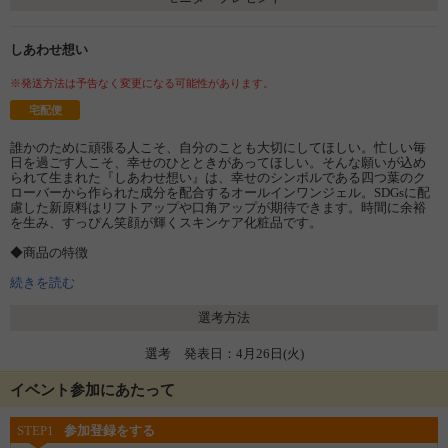
しあわせ想い
※発送方法は予告なく変更になる可能性があります。
宅配便
誰かのために頑張る人こそ、自分のことも大切にしてほしい。忙しい毎
日を過ごす人こそ、幸せのひとときがあってほしい。そんな願いが込め
られて生まれた『しあわせ想い』は、幸せのシンボルである四つ葉のク
ローバーから作られた成分を配合するオールインワンジェル。SDGsに配
慮した新原料はリフトアップや口角アップが期待できます。時間に余裕
を生み、すっぴん笑顔が輝くスキンケア化粧品です。
◆商品の特徴
・縁起も兼ねる希少成分配合
・3D形状記憶ジェル
続きを読む
・独自処方プラチナAce
選考方法
従来のオールインワンジェルは時短や美に特化することが当たり前だっ
たが、『しあわせ想い』は時短・美・幸運と、高品質スキンケア化粧品
選考 発表日：4月26日(火)
でありながら【縁起物】としての要素をプラス。また形状記憶ジェルに
よりお肌のハリを促し、高い弾力性を発揮。さらに独自処方成分により
角質層への美容成分の浸透力を促進します。
イベント参加にあたって
また、21世紀の驚異的植物としてWHOも認めるシカケア成分『ツボクサ
STEP1
参加登録をする
エキス』を配合。ハーブを使用したケア方法で、うるおいたっぷりの肌
へ導きます。