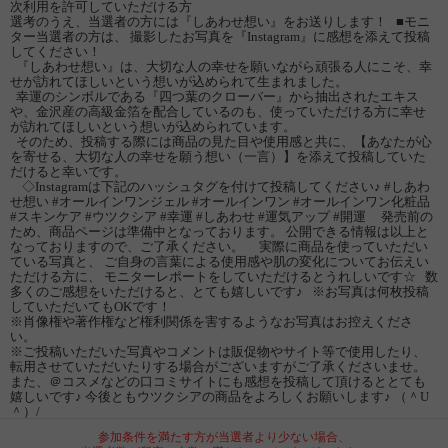
次利用を許可していただける方
選考のうえ、当選者の方には『しあわせ想い』をお送りします！ ■モニ
ター当選者の方は、 撮影したお写真を『Instagram』に感想を添えて投稿
してください！
『しあわせ想い』は、大切な人の幸せを願いながら頑張る人にこそ、幸
せが訪れてほしいという想いが込められて生まれました。
幸運のシンボルである『四つ葉のクローバー』から抽出されたエキス
や、金沢産の高級金箔を配合しているのも、使っていただける方に幸せ
が訪れてほしいという想いが込められています。
そのため、投稿する際には商品の見た目や使用感と共に、【あなたが心
を寄せる、大切な人の幸せを願う想い（一言）】を添えて投稿していた
だけると幸いです。
◇Instagramは下記のハッシュタグを付けて投稿してください♪ #しあわ
せ想い #オールインワンジェル #オールインワン #オールインワン化粧品
#スキンケア #ウツクシア #幸運 #しあわせ #運気アップ #開運 発売前の
ため、商品ページは準備中となっております。 公開できる情報は以上と
なっておりますので、ご了承ください。 実際に商品を使っていただい
ている写真と、 ご自身の言葉による使用感や肌の変化についてお伝えい
ただける方に、 モニターレポートをしていただけるとうれしいです☆ 数
多くのご感想をいただけると、とても嬉しいです♪ ※お写真は何枚投稿
していただいてもOKです！
※肖像権や著作権など権利関係を害するようなお写真はお控えくださ
い。
※ご投稿いただいた写真やコメントは販促物やサイト等で使用したり、
転用させていただいたりする場合がございますがご了承くださいませ。
また、＠コスメなどの口コミサイトにも感想を投稿して頂けるととても
嬉しいです♪ 今後ともウツクシアの商品をよろしくお願いします♪ （＾U
＾）/
参加条件を満たす方が当選者より少ない場合、