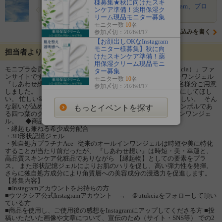
様募集★秋に向けたスキ
hica
丁寧にしっかりモニター致します。 Instagram、ブロ
ンケア準備！薬用保湿ク
グ、口コミサイ…
リーム現品モニター募集
モニター数
10
名
意気込みを書く
参加〆切：2026/8/17
【お顔出しOKなInstagram
モニター様募集】秋に向
担当者よりメッセージ
けたスキンケア準備！薬
用保湿クリーム現品モニ
モニプラ会員のみなさま、こんにちは！ 「ウツクシア（utuKcia）」ファ
ター募集
ンサイトです。 このたび、2022年4月発売予定のオールインワンジェル
モニター数
10
名
『しあわせ想い』を、 発売記念としてどどーん！！！と
100
名様分ご用意
参加〆切：2026/8/17
しました。 誰かのために頑張る人こそ、自分のことも大切にしてほし
い。 忙しい毎日を過ごす人こそ、幸せのひとときがあってほしい。 そん
な願いが込められて生まれた『しあわせ想い』は、 幸せのシンボルであ
もっとイベントを探す
る四つ葉のクローバーから作られた成分を配合するオールインワンジェ
ル。 ◆商品の特徴
・縁起も兼ねる希少成分配合
・3D形状記憶ジェル
・独自処方プラチナAce 従来のオールインワンジェルは時短や美に特化
することが当たり前だったが、 『しあわせ想い』は時短・美・幸運と、
高品質スキンケア化粧品でありながら 【縁起物】としての要素をプラ
ス。 また形状記憶ジェルによりお肌のハリを促し、高い弾力性を発揮。
さらに独自処方成分により角質層への美容成分の浸透力を促進します。
【募集内容】
■Instagramアカウントをお持ちの方
■ウツクシア公式Instagramアカウント → ＠utukciaをフォローして頂い
ている方
■商品を使用し、ご使用後の感想をInstagramにアップしてくださる方 ■投
稿いただいた画像や文章について、宣伝のため（サイト・SNS等） での2