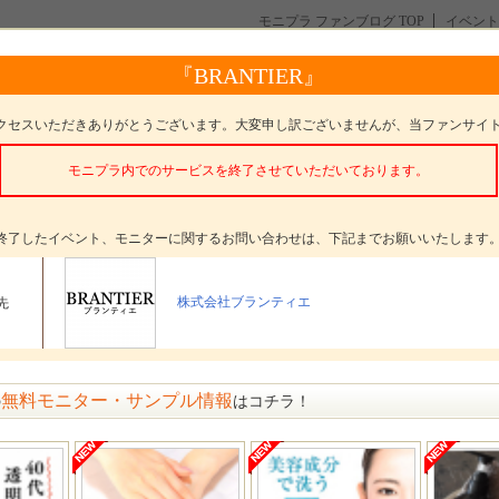
モニプラ ファンブログ TOP
イベント
」を高濃度配合！最高級化粧品 BRANTIER(ブランティエ）
『BRANTIER』
合！最高級化粧品 BRANTIER(ブランティエ）
クセスいただきありがとうございます。大変申し訳ございませんが、当ファンサイ
モニプラ内でのサービスを終了させていただいております。
。
終了したイベント、モニターに関するお問い合わせは、下記までお願いいたします
タープレゼント
シルキーナノセラム・シルキーナノクリーム＜各５名様
＞
株式会社ブランティエ
先
ター数
10名
〆切
参加受付は終了いたしました
無料モニター・サンプル情報
の
はコチラ！
方法
選考 発表日： 1月7日(金)
１５
ペロ
ババナース