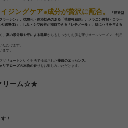
エイジングケア
成分が贅沢に配合。
※
「浸透型
フラーレン」、抗酸化・保湿効果のある「植物幹細胞」、メラニン抑制・コラー
ミンC誘導体)」、しみ・シワ改善が期待できる「レチノール」、肌にハリを与える
く、
夏の紫外線や汗による乾燥
からもしっかりお肌を守りオールシーズンご利用
いただけます。
います。
ブソリュートという手法で抽出された
薔薇のエッセンス
。
ォリアローズの本物の香り
をお楽しみいただけます。
クリーム☆★
ます！