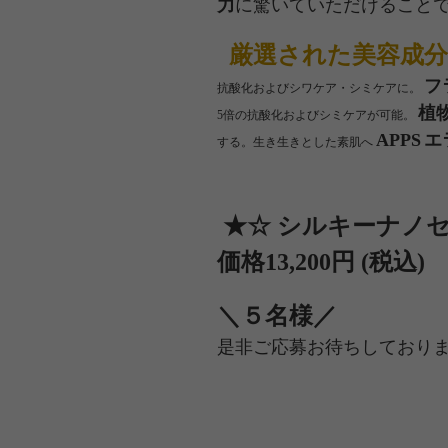
力
に驚いていただけること
厳選された美容成分
フ
抗酸化およびシワケア・シミケアに。
植
5倍の抗酸化およびシミケアが可能。
APPS
エ
する。生き生きとした素肌へ
★☆ シルキーナノ
価格13,200円 (税込)
＼５名様／
是非ご応募お待ちしており