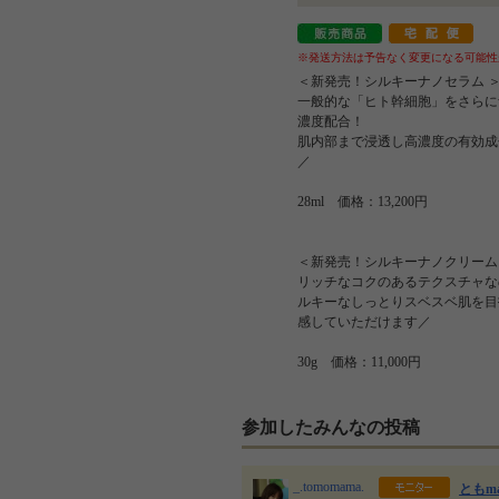
※発送方法は予告なく変更になる可能性
＜新発売！シルキーナノセラム 
一般的な「ヒト幹細胞」をさらに
濃度配合！
肌内部まで浸透し高濃度の有効成
／
28ml 価格：13,200円
＜新発売！シルキーナノクリーム
リッチなコクのあるテクスチャな
ルキーなしっとりスベスベ肌を目
感していただけます／
30g 価格：11,000円
参加したみんなの投稿
_.tomomama.
ともm