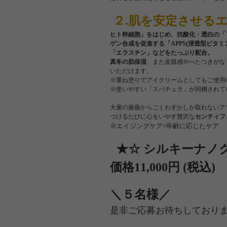
２.肌を安定させる
ヒト幹細胞」をはじめ、抗酸化・透白の「
ゲン合成を促進する「APPS(浸透型ビタ
「エラスチン」などをたっぷり配合。
真冬の肌保湿
、また皮膜感やべたつきがな
いただけます。
※重ね塗りでアイクリームとしてもご使用
※使いやすい「スパチュラ」が同梱されて
大量の薔薇からごくわずかしか取れないア
つけるたびに心をいやす贅沢な
センティフ
※エイジングケア=年齢に応じたケア
★☆ シルキーナノ
価格11,000円 (税込)
＼５名様／
是非ご応募お待ちしており