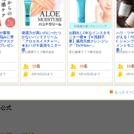
をしやす
学生時代から乾燥に
高濃度のヒト幹細胞
しっ…
悩んでいて、特…
にとても興味が…
イベントへのひとことを書く
ッセージ
が新登
保湿力が高いのにべたつ
お顔出しOKなインスタモ
ハリ・ツヤ
悩みに寄
かないハンドクリーム
ニター様★【W洗顔不
がえる！NIJ
グマスク
「アロエモイスチャー」
要】薬用天然クレンジン
C シャン
が非常に高いため大量のモニター募集が出来かねます
にプレゼン
★おハガキ返信モニター
グ「DoWhite+」
メントモニ
様
集！
使いいただけるよう最善を尽くします。
品
安心健康ライフ株式会社
安心健康ライフ株式会社
株式会社スタ
から見ますと地味ですが、どうぞご了承くださいませ。
セラム☆★
10
名
10
名
10
)まで
8月16日(日)まで
8月16日(日)まで
8月1
もっとイベ
)公式