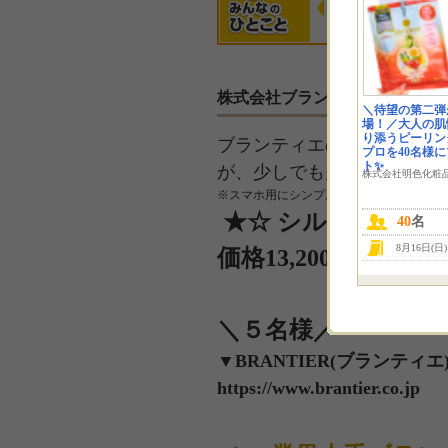
ポジティブで丁寧な
是非使用してみたい
最近は乾燥
レビューと、映…
です！
くて保湿を
株式会社ブランティエからのメ
＼待望の第二弾
場！／大人の肌
り添うピーリン
ブランティエの商品は原価
プロを40名様
ト✨
が、少しでも多くの方にお
株式会社明色化粧
※スマホ用にシンプルな募集ページでPC
★☆ シルキーナノ
40
名
8月16日(日
価格13,200円 (税込)
＼５名様／
▼BRANTIER(ブランティエ
https://www.brantier.co.jp