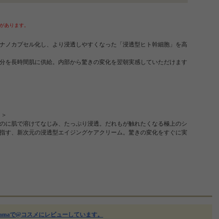
があります。
＞
ナノカプセル化し、より浸透しやすくなった「浸透型ヒト幹細胞」を高
分を長時間肌に供給。内部から驚きの変化を翌朝実感していただけます
 ＞
のに肌で溶けてなじみ、たっぷり浸透。だれもが触れたくなる極上のシ
指す、新次元の浸透型エイジングケアクリーム。驚きの変化をすぐに実
amaで@コスメにレビューしています。