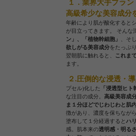
１．業界大手ブラン
高級希少な美容成分
年齢により肌が酸化すると
が目立ってきます。 そんな
ン」、「植物幹細胞」
、そ
欲しがる美容成分
をたっぷ
翌朝肌に触れると、
これま
ます。
２.圧倒的な浸透・
プセル)化した
「浸透型ヒト
な注目の成分。
高級美容成
ま１分ほどでじわじわと肌
徴があり、濃度を保ちなが
塗布して１分経過すると
ハ
感。肌本来の
透明感・明る