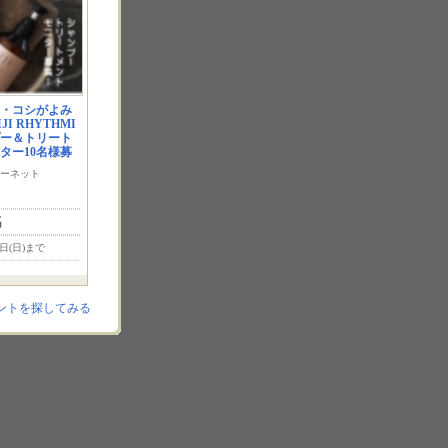
年齢的に高級化粧品
使ってみたいです。
前から凄く
が気になり出し…
る商品でし
・コシがよみ
I RHYTHMI
プー＆トリート
ター10名様募
ーネット
名
6日(日)まで
ントを探してみる