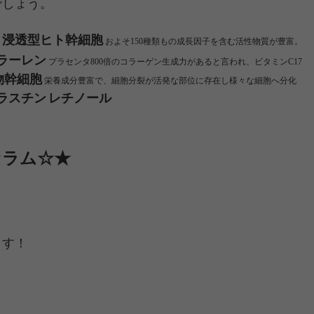
でしょう。
浸透型ヒト幹細胞
およそ150種類もの成長因子を含む活性物質が豊富。
ラーレン
プラセンタ800倍のコラーゲン生成力があると言われ、ビタミンC17
物幹細胞
栄養成分豊富で、細胞分裂が活発な部位に存在し様々な細胞へ分化
ラスチン
レチノール
セラム☆★
ます！