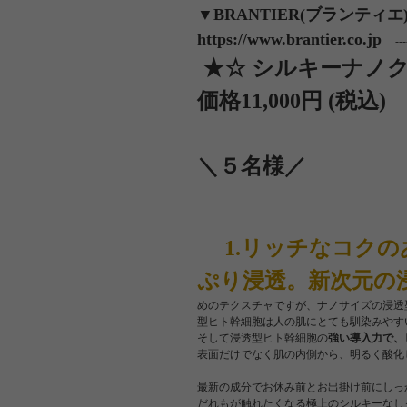
▼BRANTIER(ブランティエ
https://www.brantier.co.jp
------
★☆ シルキーナノ
価格11,00
0円 (税込)
＼５名様／
1.リッチなコクの
ぷり浸透。新次元の
めのテクスチャですが、ナノサイズの浸透
型ヒト幹細胞は人の肌にとても馴染みやす
そして浸透型ヒト幹細胞の
強い導入力で、
表面だけでなく肌の内側から、明るく酸化
最新の成分でお休み前とお出掛け前にしっ
だれもが触れたくなる極上のシルキーなし