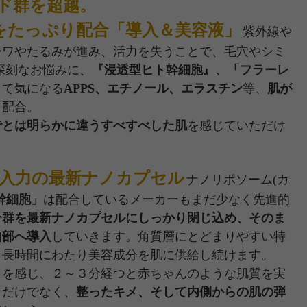
ド群を超越。
をたっぷり配合「導入＆美容液」
紫外線や
シワやたるみが進み、活力を失うことで、毛穴やシミ
深刻なお悩みに、
『浸透型ヒト幹細胞』、「フラーレ
して気になる
APPS、エチノール、エラスチン
等、
肌が
り配合。
でとは明らかに違うすべすべした肌
を感じていただけ
導入力の最新ナノカプセル
ナノリポソーム(カ
幹細胞」
は配合しているメーカーもまだ少なく先進的
分群を最新ナノカプセルにしっかり閉じ込め、そのま
内部へ導入
していきます。角質層にとどまりやすい特
ら長時間にわたり美容成分を肌に供給し続けます。
リ
を感じ、２～３分経つと赤ちゃんのような肌質を実
さ
だけでなく、
整ったキメ、そして内側からの肌の弾