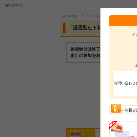
BRANTIER
BRANTIER
イベント
「浸透型ヒト幹細胞
「浸透型ヒト幹細胞」を高濃度配
ア
参加受付は終了いたしました。
またの参加をお待ちしております
モニ
お問い合わせ
モニ
参加
注目
選考
楓華
harukkum…
るしふぁー