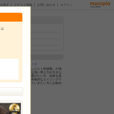
を探す
クチコミ情報
お問い合わせ
ログイン
メニュー
トは
トップ
イベント
ファン紹介
。
企業紹介
株式会社ブランティエ
「ナノカプセル化したヒト幹細胞」の強
い効果と、圧倒的な強い導入力が大きな
特長です。成分で選びたい方、結果を急
ぎたい方、今から本格的なエイジングケ
アをしっかり続けていきたい方にお勧め
です。
金平糖
りえ@看護師ママ
りこ