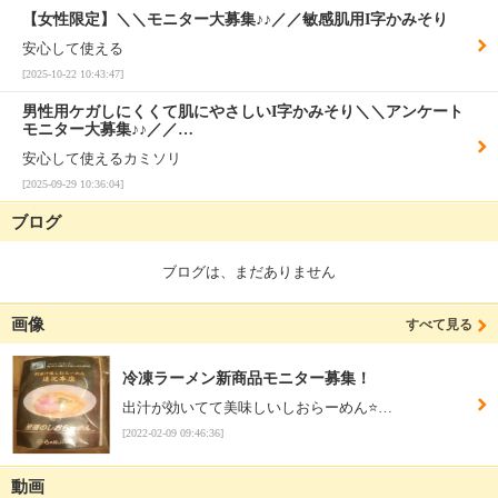
【女性限定】＼＼モニター大募集♪♪／／敏感肌用I字かみそり
安心して使える
[2025-10-22 10:43:47]
男性用ケガしにくくて肌にやさしいI字かみそり＼＼アンケート
モニター大募集♪♪／／…
安心して使えるカミソリ
[2025-09-29 10:36:04]
ブログ
ブログは、まだありません
画像
すべて見る
冷凍ラーメン新商品モニター募集！
出汁が効いてて美味しいしおらーめん⭐…
[2022-02-09 09:46:36]
動画