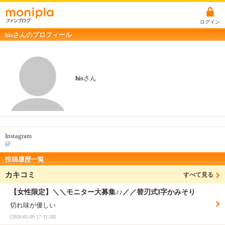
ログイン
hisさんのプロフィール
his
さん
Instagram
@
投稿履歴一覧
カキコミ
すべて見る
【女性限定】＼＼モニター大募集♪♪／／替刃式I字かみそり
切れ味が優しい
[2026-01-09 17:31:58]