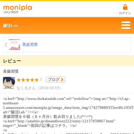
ログイン
腸活Lab.
美超習慣
レビュー
美腸習慣
5
ブログ
なくるさん（2016/10/19）
<a href="http://www.chokatsulab.com" rel="nofollow"><img src="http://s3.ap-
northeast-
1.amazonaws.com/monipla.jp/image_data/item_img/174279889355ee46c195f5
alt="腸活Lab." /></a>
美腸習慣を６箱（６ヶ月分）飲み切りました(*^-^*)
<a href="http://ameblo.jp/dreamflower222/entry-12157659807.html"
target="_blank">前回の記事はコチラ。</a>
<a