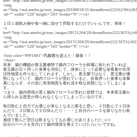
href="http://stat.ameba.jp/user_images/20160618/21/dreamflower222/b2/06/j
<img
src="http://stat.ameba.jp/user_images/20160618/21/dreamflower222/b2/06/j
alt="" width="220" height="293" border="0" /></a>
１日１袋飲み物や食べ物に混ぜて摂取するだけでいいんです。簡単！
<a
href="http://stat.ameba.jp/user_images/20151204/20/dreamflower222/3f/53/j
<img
src="http://stat.ameba.jp/user_images/20151204/20/dreamflower222/3f/53/j
alt="" width="220" height="165" border="0" /></a>
<font color="#FF1493">乳酸菌を超えた！腸食！！
</font>
本来、腸の機能が善玉菌優勢で腸内フローラが綺麗に保たれていれば、
善玉菌が日々摂った食事を消化して、身体にとって必要な栄養素や生理
活性物質を作り出してくれます。しかし、善玉菌ではなく、悪玉菌が優
勢になっていて、腸内フローラが荒れていると、折角摂った食事も栄養
素にならず、その逆に有害物質を垂れ流す様な状態になってしまいま
す。
つまり、腸内環境が悪く腸内フローラが荒れた状態では、本来善玉菌か
ら得られる恩恵が得られなくなってしまっているのです。
毎日飲むと自力でお通じが来なくなると困ると思い、２日飲んで１日休
んだり、３日飲んで２日休んだり・・・と自分のペースを探りながら飲
んでいました。
連続で飲んだ翌日は飲まなくてもお通じがありました(^_-)-☆
自分のペースを見付けて腸内環境を整えていけたらいいですね。