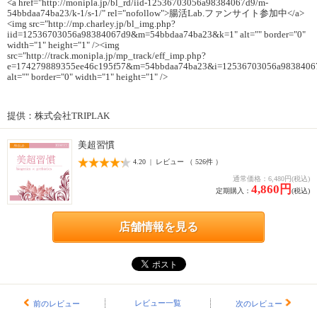
<a href="http://monipla.jp/bl_rd/iid-12536703056a98384067d9/m-
54bbdaa74ba23/k-1/s-1/" rel="nofollow">腸活Lab.ファンサイト参加中</a>
<img src="http://mp.charley.jp/bl_img.php?
iid=12536703056a98384067d9&m=54bbdaa74ba23&k=1" alt="" border="0"
width="1" height="1" /><img
src="http://track.monipla.jp/mp_track/eff_imp.php?
e=174279889355ee46c195f57&m=54bbdaa74ba23&i=12536703056a9838406
alt="" border="0" width="1" height="1" />
提供：株式会社TRIPLAK
美超習慣
4.20 | レビュー （ 526件 ）
通常価格：6,480円(税込)
4,860円
定期購入：
(税込)
店舗情報を見る
レビュー一覧
前のレビュー
次のレビュー