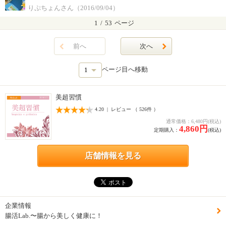
りぷちょんさん（2016/09/04）
1
/
53
ページ
前へ
次へ
ページ目へ移動
美超習慣
4.20 | レビュー （ 526件 ）
通常価格：6,480円(税込)
4,860円
定期購入：
(税込)
店舗情報を見る
企業情報
腸活Lab.〜腸から美しく健康に！