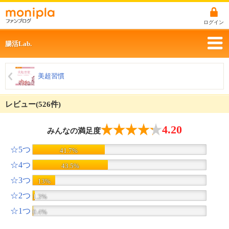
ログイン
腸活Lab.
美超習慣
レビュー(526件)
4.20
みんなの満足度
☆5つ
41.7%
☆4つ
43.5%
☆3つ
13%
☆2つ
1.3%
☆1つ
0.4%