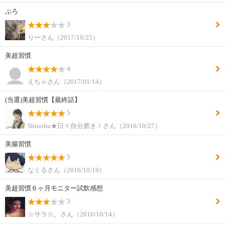
ぶろ
3
りーさん（2017/10/25）
美超習慣
4
えちゃさん（2017/01/14）
(当選)美超習慣【最終話】
5
Shinobu★日々自分磨き！さん（2016/10/27）
美腸習慣
5
なくるさん（2016/10/19）
美超習慣６ヶ月モニター試飲感想
3
☆サラ☆。さん（2016/10/14）