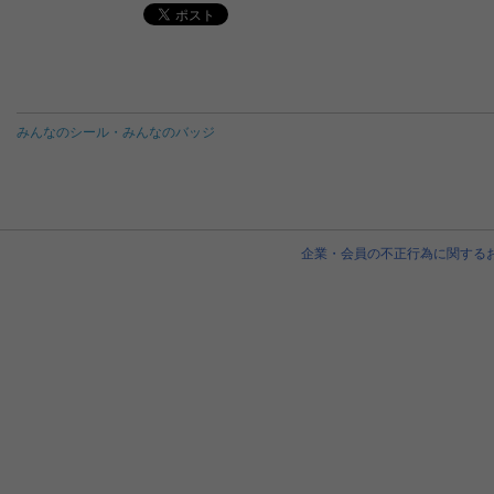
みんなのシール・みんなのバッジ
企業・会員の不正行為に関する