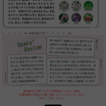
*:.。.:*:・'☆。.:*:...:*★【体験者様の声】*:.。.:*:・'☆。.:*:...:*★
参加条件を満たす方が当選者より少ない場合、
当選者数が所定の人数に満たないことがございます。
予めご了承ください。