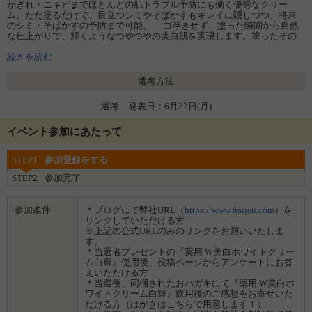
かぎれ・ニキビまでほとんどの肌トラブル予防にも働く優秀なクリー
ム。ただ塗るだけで、目立つシミやそばかすもキレイに隠しつつ、将来
のシミ・そばかすの予防まで可能。 白浮きせず、塗った瞬間から自然
な仕上がりで、輝くようなつやつやの美白肌を実現します。塗ったその
日だけでなく、使い続けていくことで肌の美しさを維持できる点が人気
を集めています。 化粧下地としても使えますが、ちょっとしたお出か
続きを読む
けならコレひとつでOKなほどのカバー力です。
選考方法
選考 発表日：6月22日(月)
イベント参加にあたって
STEP1
参加登録をする
STEP2
参加完了
参加条件
＊ブログにて弊社URL（
https://www.fraijeu.com
）を
リンクしていただける方
※上記の公式URLのみのリンクをお願いいたしま
す。
＊当選者プレゼントの『薬用 W美白ホワイトクリー
ム白輝』使用後、投稿ページからアンケートにお答
えいただける方
＊当選後、同梱されたおハガキにて『薬用 W美白ホ
ワイトクリーム白輝』飲用後のご感想をお寄せいた
だける方（はがきはこちらで用意します！）