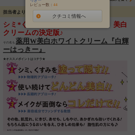
っきー
レビュー数：
44
担当者よりメッセージ
クチコミ情報へ
シミ*くすみが一塗りで消える！ 美白
クリームの決定版♪
薬用W美白ホワイトクリーム『白輝
その名も
ーはっきー』
★オススメポイントはコチラ★