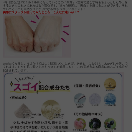
♪毎日塗るだけでミルミル白くなっていくこの『白輝』♪ 室内で過ごす時もちょっとした外出を
するときもこれさえあればもう安心です。 塗った瞬間に「美白」を感じることができる、それ
でいてとっても自然な仕上がりになるのも うれしいポイント！
実際にスタッフが塗ってみたところ、こんなに違いが！？
ただ白くなるという点だけではなく肌荒れや、にきび、あせも、しもやけ、 あかぎれを防いで
くれます。しかも肌に潤いを与え ひきしめ効果にも！ この実感力ある商品にはスゴイ成分が
配合されています。