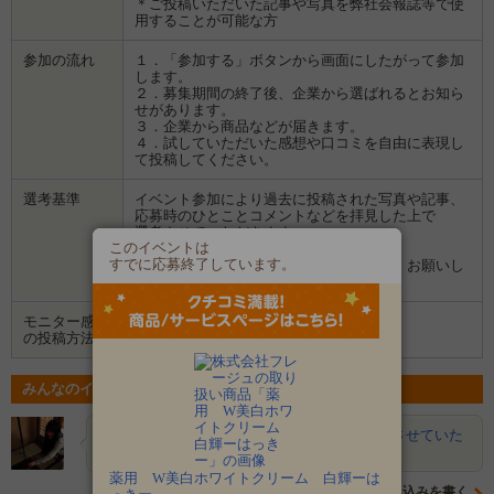
＊ご投稿いただいた記事や写真を弊社会報誌等で使
用することが可能な方
参加の流れ
１．「参加する」ボタンから画面にしたがって参加
します。
２．募集期間の終了後、企業から選ばれるとお知ら
せがあります。
３．企業から商品などが届きます。
４．試していただいた感想や口コミを自由に表現し
て投稿してください。
選考基準
イベント参加により過去に投稿された写真や記事、
応募時のひとことコメントなどを拝見した上で
選考させていただきます。
このイベントは
すでに応募終了しています。
素敵な記事や写真を投稿してくださる方、お願いし
ます♪
モニター感想
Instagram
の投稿方法
みんなのイベントの意気込み
レイ
顔出しＯＫです！ あたったら精一杯紹介させていた
だきます。 ぜひ試…
薬用 W美白ホワイトクリーム 白輝ーは
意気込みを書く