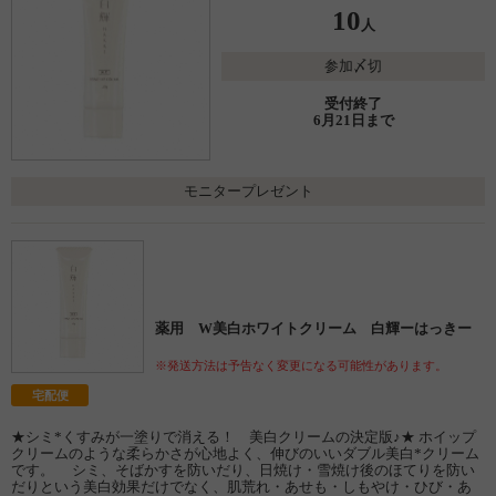
10
人
参加〆切
受付終了
6月21日まで
モニタープレゼント
薬用 W美白ホワイトクリーム 白輝ーはっきー
※発送方法は予告なく変更になる可能性があります。
宅配便
★シミ*くすみが一塗りで消える！ 美白クリームの決定版♪★ ホイップ
クリームのような柔らかさが心地よく、伸びのいいダブル美白*クリーム
です。 シミ、そばかすを防いだり、日焼け・雪焼け後のほてりを防い
だりという美白効果だけでなく、肌荒れ・あせも・しもやけ・ひび・あ