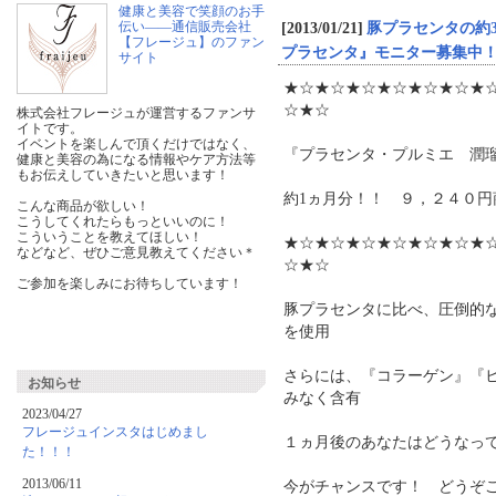
健康と美容で笑顔のお手
伝い――通信販売会社
[2013/01/21]
豚プラセンタの約
【フレージュ】のファン
プラセンタ』モニター募集中
サイト
★☆★☆★☆★☆★☆★☆★
☆★☆
株式会社フレージュが運営するファンサ
イトです。
イベントを楽しんで頂くだけではなく、
『プラセンタ・プルミエ 潤
健康と美容の為になる情報やケア方法等
もお伝えしていきたいと思います！
約1ヵ月分！！ ９，２４０
こんな商品が欲しい！
こうしてくれたらもっといいのに！
こういうことを教えてほしい！
★☆★☆★☆★☆★☆★☆★
などなど、ぜひご意見教えてください＊
☆★☆
ご参加を楽しみにお待ちしています！
豚プラセンタに比べ、圧倒的
を使用
さらには、『コラーゲン』『
お知らせ
みなく含有
2023/04/27
フレージュインスタはじめまし
１ヵ月後のあなたはどうなっ
た！！！
2013/06/11
今がチャンスです！ どうぞご