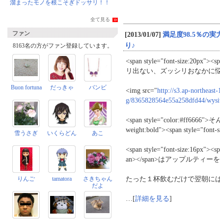
溜まったモノを根こそぎドッサリ！！
全て見る
ファン
[2013/01/07]
満足度98.5％
り♪
8163名の方がファン登録しています。
<span style="font-size:20px
リ出ない、ズッシリおなかに悩んでい
Buon fortuna
だっきゃ
バンビ
<img src="
http://s3.ap-northeas
g/8365828564e55a258dfd44/wysi
<span style="color:#ff66
weight:bold"><span style="f
雪うさぎ
いくらどん
あこ
<span style="font-size:16px"
an></span>はアップルテ
たった１杯飲むだけで翌朝には驚
りんご
tamatora
さきちゃん
だよ
…[
詳細を見る
]