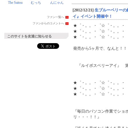
The Saitou
むっち
んにゃん
[2012/12/21]
生ブルーベリーの
イ』イベント開催中！
ファン一覧へ
ファンからのコメントへ
★゜・。。・゜☆゜・。。・
★゜・。。・゜☆゜・。。・
このサイトを友達に知らせる
★゜・。。・゜☆゜・。。・
発売から5ヶ月で、なんと！！ 
『ルイボスベリーアイ』 第
★゜・。。・゜☆゜・。。・
★゜・。。・゜☆゜・。。・
★゜・。。・゜☆゜・。。・
『毎日のパソコン作業でショ
リ・・・！！』