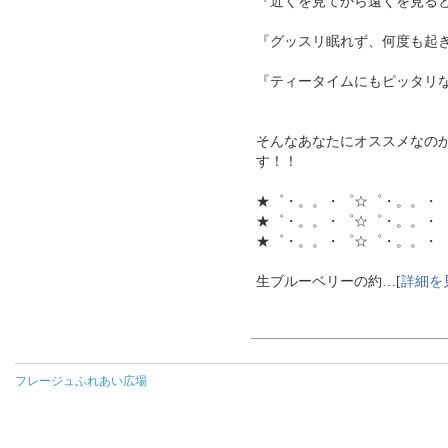
『近くを見てから遠くを見る
『グッスリ眠れず、何度も起
『ティータイムにもピッタリ
そんなあなたにオススメなの
す！！
★゜・。。・゜☆゜・。。・
★゜・。。・゜☆゜・。。・
★゜・。。・゜☆゜・。。・
生ブルーベリーの約…[
詳細を
フレージュふれあい広場