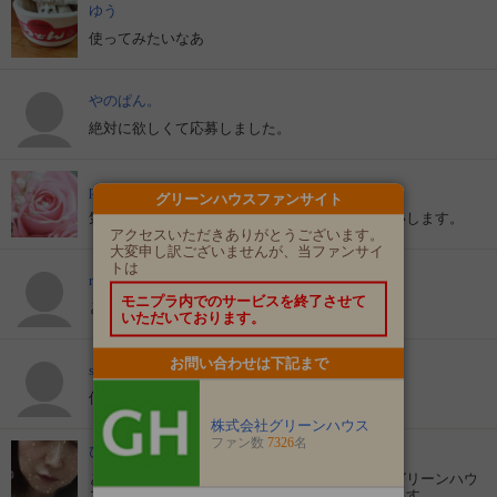
ゆう
使ってみたいなあ
やのぱん。
絶対に欲しくて応募しました。
peach
グリーンハウスファンサイト
気になるイベントばかりですね。よろしくお願いします。
アクセスいただきありがとうございます。
大変申し訳ございませんが、当ファンサイ
トは
riki2952709
モニプラ内でのサービスを終了させて
とても便利
いただいております。
お問い合わせは下記まで
shiba126
使ってみたい
株式会社グリーンハウス
ファン数
7326
名
ひろちゃん
とても面白く楽しい商品を出されているのが、グリーンハウ
スさんのビールサーバーを何度も使用しております