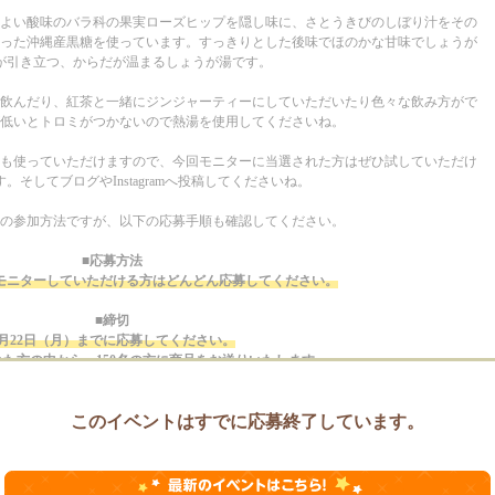
よい酸味のバラ科の果実ローズヒップを隠し味に、さとうきびのしぼり汁をその
った沖縄産黒糖を使っています。すっきりとした後味でほのかな甘味でしょうが
が引き立つ、からだが温まるしょうが湯です。
飲んだり、紅茶と一緒にジンジャーティーにしていただいたり色々な飲み方がで
低いとトロミがつかないので熱湯を使用してくださいね
。
も使っていただけますので、今回モニターに当選された方はぜひ試していただけ
。そしてブログやInstagramへ投稿してくださいね。
の参加方法ですが、以下の応募手順も確認してください。
■応募方法
モニターしていただける方はどんどん応募してください。
■締切
2月22日（月）までに応募してください。
た方の中から、150名の方に商品をお送りいたします。
■当選発表
このイベントはすでに応募終了しています。
2月23日（火）
せていただきます。また、商品の発送は2月26日（金）頃を予定しています。
■モニターに選ばれたら