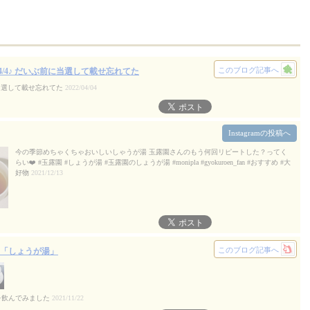
このブログ記事へ
22/4/4♪ だいぶ前に当選して載せ忘れてた
ぶ前に当選して載せ忘れてた
2022/04/04
Instagramの投稿へ
今の季節めちゃくちゃおいしいしゃうが湯 玉露園さんのもう何回リピートした？ってく
らい❤️ #玉露園 #しょうが湯 #玉露園のしょうが湯 #monipla #gyokuroen_fan #おすすめ #大
好物
2021/12/13
このブログ記事へ
「しょうが湯」
を飲んでみました
2021/11/22