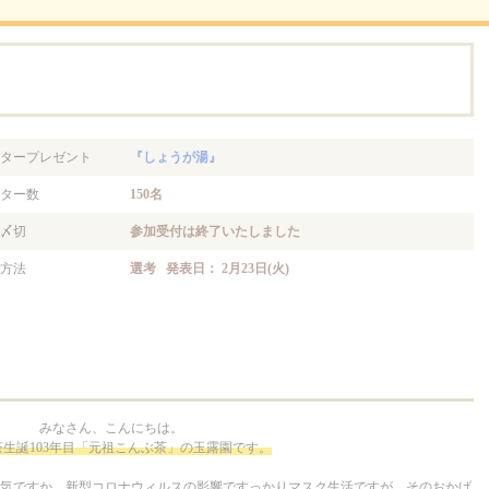
。
タープレゼント
『しょうが湯』
ター数
150名
〆切
参加受付は終了いたしました
方法
選考 発表日： 2月23日(火)
みなさん、こんにちは。
生誕103年目「元祖こんぶ茶」の玉露園です。
気ですか。新型コロナウィルスの影響ですっかりマスク生活ですが、そのおかげ