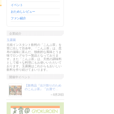
イベント
おためしレビュー
ファン紹介
企業紹介
玉露園
元祖インスタント飲料の「こんぶ茶」を
世に出して百余年。「こんぶ茶」は、昆
布の滋味に富んだ、独創的な風味とうま
味でロングセラー製品となっておりま
す。また「こんぶ茶」は、天然の調味料
として様々な料理にもお使いいただいて
おります。玉露園はこれからもおいしい
飲料を作り続けてまいります。
開催中イベント
【新商品『出汁割りのため
のこんぶ茶』『お酒で…
～8月20日