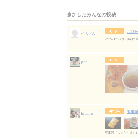
参加したみんなの投稿
♪20
ぺんぺん
♪2022/4/4♪ だい
pine
玉露園
hyuuma
玉露園「しょうが湯」