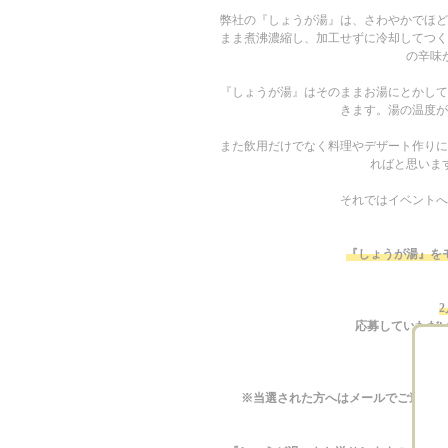
弊社の『しょうが湯』は、さわやかでほど
まま煮沸濃縮し、加工せずに冷却してつく
の辛味
『しょうが湯』はそのままお湯にとかして
きます。湯の温度が
また飲用だけでなく料理やデザート作りに
ればと思います
それではイベントへ
『しょうが湯』を
応募していただい
※当選された方へはメールでご連絡さ