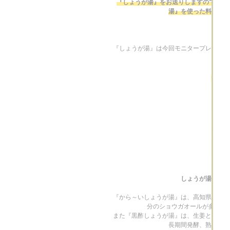
『しょうが湯』をお送りしますので、商品を
湯』を使った料理やデ
『しょうが湯』は今回モニタープレゼント
パイン
やな
しょうが湯シリー
こちらの新商品、ぜ
良い商品は
ひ丁寧に紹介した
発信してい
く…
で…
『から～いしょうが湯』は、高知県産の黄
分のショウガオールが多く含
また『黒酢しょうが湯』は、生姜と黒酢を
長期間発酵、熟成させ