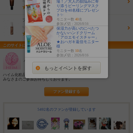
3,218円(税込)
場！／大人の肌悩みに寄
り添うピーリングマスク
(4.5)
プロを40名様にプレゼン
ト✨
モニター数
40
名
フェイスミスト
参加〆切：2026/8/16
1,512円(税込)
保湿力が高いのにべたつ
かないハンドクリーム
(4.2)
「アロエモイスチャー」
★おハガキ返信モニター
このサイトについて
様
モニター数
10
名
参加〆切：2026/8/16
ハイムファンサイト
もっとイベントを探す
ハイム化粧品株式会社が運営するファンサイトです。
みなさまのご参加お待ちしております。
ファン登録する
5492名のファンが登録しています