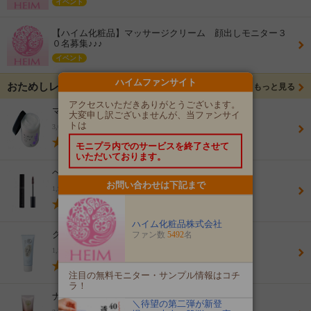
イベント
【ハイム化粧品】マッサージクリーム 顔出しモニター３
０名募集♪♪♪
イベント
ハイムファンサイト
おためしレビュー
もっと見る
アクセスいただきありがとうございます。
マッサージクリーム
大変申し訳ございませんが、当ファンサイ
トは
3,024円(税込)
(4.4)
モニプラ内でのサービスを終了させて
いただいております。
ヘアコンシーラー
お問い合わせは下記まで
1,944円(税込)
(4.2)
ハイム化粧品株式会社
クレイパック
ファン数
5492
名
1,512円(税込)
(4.3)
注目の無料モニター・サンプル情報はコチ
ラ！
ナチュラル１００クレヴァージェル１２ｇ
＼待望の第二弾が新登