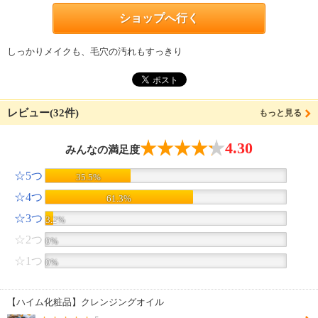
ショップへ行く
しっかりメイクも、毛穴の汚れもすっきり
レビュー(32件)
もっと見る
4.30
みんなの満足度
☆5つ
35.5%
☆4つ
61.3%
☆3つ
3.2%
☆2つ
0%
☆1つ
0%
【ハイム化粧品】クレンジングオイル