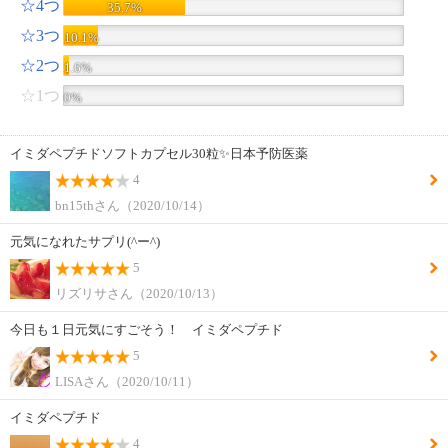
☆4つ
35.7%
☆3つ
10.1%
☆2つ
1.6%
☆1つ
0%
イミダペプチドソフトカプセル30粒✨日本予防医薬
4
bn15thさん（2020/10/14）
元気になれたサプリ(^ー^)
5
リズリサさん（2020/10/13）
今日も１日元気にすごそう！ イミダペプチド
5
LISAさん（2020/10/11）
イミダペプチド
4