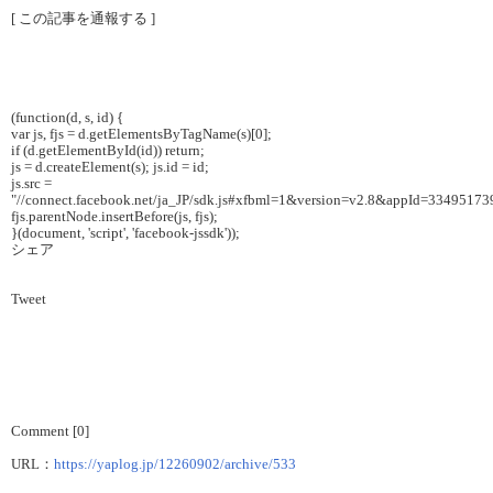
[ この記事を通報する ]
(function(d, s, id) {
var js, fjs = d.getElementsByTagName(s)[0];
if (d.getElementById(id)) return;
js = d.createElement(s); js.id = id;
js.src =
"//connect.facebook.net/ja_JP/sdk.js#xfbml=1&version=v2.8&appId=3349517
fjs.parentNode.insertBefore(js, fjs);
}(document, 'script', 'facebook-jssdk'));
シェア
Tweet
Comment [0]
URL：
https://yaplog.jp/12260902/archive/533