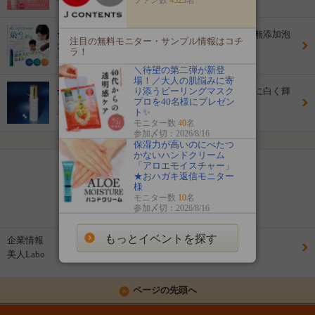
モニター数
100名
★100名様プレゼント★新商品モニター大募集！無添加泡
注目の無料モニター・サンプル情報はコチ
タイプの白髪染め
ラ！
モニター数
100名
＼待望の第二弾が新登
場！／大人の肌悩みに寄
り添うピーリングマスク
★100名様★新商品モデル大募集！パールのように白く輝
プロを40名様にプレゼン
く肌に整える美容液★
ト✨
モニター数
100名
モニター数
40
名
参加〆切：2026/8/16
5
/
12
ページ
保湿力が高いのにべたつ
かないハンドクリーム
「アロエモイスチャー」
前へ
次へ
★おハガキ返信モニター
様
モニター数
10
名
ページ目へ移動
参加〆切：2026/8/16
もっとイベントを探す
企業情報
美人Labo
ページの先頭へ