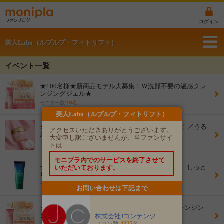
ログイン
美人Labo（ルプルプ・フィトリフト）
イベント一覧
★100名様★新商品モデル大募集！Ｗ洗顔不要の温感クレ
ンジングジェル★
モニター数
100名
美人Labo（ルプルプ・フィトリフト）
★100名様★ツヤ肌モデル大募集＼10秒でピーン！／うる
アクセスいただきありがとうございます。
おいオールインワンジェル
大変申し訳ございませんが、当ファンサイ
モニター数
100名
トは
モニプラ内でのサービスを終了させて
★100名様★艶髪美人モデル大募集！染めるたび、しっと
いただいております。
りうるおう無添加白髪染め★
モニター数
100名
お問い合わせは下記まで
★ＩＧユーザー様限定【フィトリフト ホットクレンジン
グジェル】フォトコンテスト★
株式会社Jコンテンツ
ファン数
4325
名