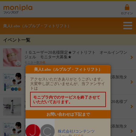
ログイン
美人Labo（ルプルプ・フィトリフト）
イベント一覧
ＩＧユーザー20名様限定★フィトリフト オールインワン
ジェル モニター大募集★
モニター数
20名
美人Labo（ルプルプ・フィトリフト）
★50名様プレゼント★新商品モニター大募集★無添加泡タ
アクセスいただきありがとうございます。
イプの白髪染め！
大変申し訳ございませんが、当ファンサイ
モニター数
50名
トは
モニプラ内でのサービスを終了させて
★新商品モデル大募集★ルプルプ携帯白髪隠し★20名様プ
いただいております。
レゼント★
モニター数
20名
お問い合わせは下記まで
★50名様プレゼント★新商品モニター大募集★無添加泡タ
イプの白髪染め！
株式会社Jコンテンツ
ファン数
4325
名