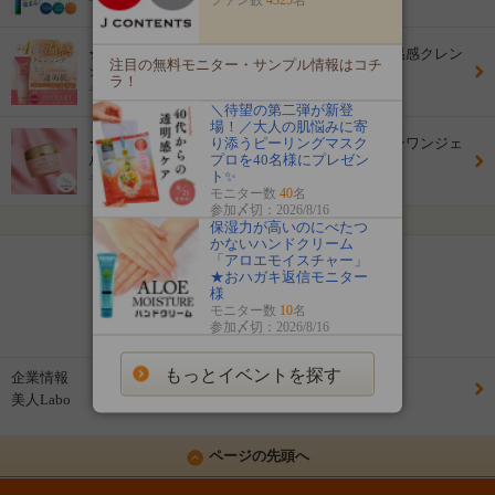
モニター数
50名
★30名様★新商品モデル大募集★Ｗ洗顔不要の温感クレン
注目の無料モニター・サンプル情報はコチ
ジングジェル★
ラ！
モニター数
30名
＼待望の第二弾が新登
場！／大人の肌悩みに寄
り添うピーリングマスク
★20名様プレゼント★フィトリフト オールインワンジェ
プロを40名様にプレゼン
ル モニター大募集★
ト✨
モニター数
20名
モニター数
40
名
参加〆切：2026/8/16
7
/
12
ページ
保湿力が高いのにべたつ
かないハンドクリーム
「アロエモイスチャー」
前へ
次へ
★おハガキ返信モニター
様
モニター数
10
名
ページ目へ移動
参加〆切：2026/8/16
もっとイベントを探す
企業情報
美人Labo
ページの先頭へ