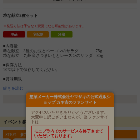
粋な献立2種セット
※発送方法は予告なく変更になる可能性があります。
現品
宅配便
冷蔵
■内容量
粋な献立 3種のお豆とベーコンのサラダ 75g
粋な献立 九州産さつまいもとレーズンのサラダ 85g
■保存方法
10℃以下で保存してください。
■賞味期限
製造より40日
続きを読む
惣菜メーカー株式会社ヤマザキの公式通販シ
選考方法
ョップ カネ吉のファンサイト
自動抽選 発表日：1月7日(月)
アクセスいただきありがとうございます。
大変申し訳ございませんが、当ファンサイ
トは
イベント参加にあたって
モニプラ内でのサービスを終了させて
STEP1
参加登録をする
いただいております。