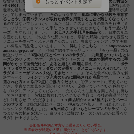
な食卓でした。
お母さんがどんなに忙しくても、家族のために料理を
もっとイベントを探す
作り続け、
この豊かな食卓を支えてきたのです。 しかし、 現代は単身
世帯の増加や女性の社会進出などの社会環境の変化により調理時間が減
少してしまっています。 そのような中で、
食卓に豊かな品数を用意す
ることや、栄養バランスが取れた食事を用意することは難しくなってい
る
のではないでしょうか。 私たちは、このような食の悩みを解決（ミ
ールソリューション）する手助けをさせていただきたく『
もう一品シリ
ーズ
』を立ち上げました。
お母さんの手料理を商品化
し、日本の食卓
を豊かにしたい。 そのような想いのもと、季節の野菜に合わせて豊富な
メニューを作ってくれるお母さんのように、豊富なラインアップで美味
しい料理を商品化しています。
＼ 詳しくはこちら・・・https://www.y
amazaki-grp.com/ ／
今回ご紹介する商品は・・・ 『
もう一品
』粋な
献立シリーズ 「
3種のお豆とベーコンのサラダ
」「
九州産さつまいもとレ
ーズンのサラダ
」 です。 粋な献立シリーズは、
家庭で調理するのは手
間がかかって面倒だけど、あると嬉しい料理
を揃えています。
「ポテ
トサラダやマカロニサラダなどの定番サラダメニューもいいけれど、サ
ラダメニューがマンネリ化してきた・・・。」
そんな食卓のお悩みを解
決するべく、
ラインナップ充実のために開発された商品
です。
＜＜当
選された方＞＞
以下2点にご協力ください。
①アンケートに答えていた
だき、率直なご意見をお聞かせください。 ②食べていただいた感想など
をブログにアップしてください。 たくさんのご意見を楽しみにお待ち
しております！ 皆様に投稿していただいた内容は、今後の商品開発な
どに利用させていただきます。
＜＜商品紹介＞＞
■3種のお豆とベーコ
ンのサラダ
3種のお豆にベーコン、押麦などを加え、さっぱりとしたド
レッシングで和えました。
■九州産さつまいもとレーズンのサラダ
さ
つまいもの甘みを活かし、白ワインに漬けたレーズンがほのかに香るサ
ラダに仕上げました。
参加条件を満たす方が当選者より少ない場合、
当選者数が所定の人数に満たないことがございます。