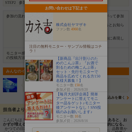
STEP2
参加完了
お問い合わせは下記まで
参加の流れ
１．「参加する」ボタンから画面にしたがって参加
します。
株式会社ヤマザキ
２．募集期間の終了後、企業から選ばれるとお知ら
ファン数
4960
名
せがあります。
３．企業から商品などが届きます。
４．試していただいた感想や口コミを自由に表現し
て投稿してください。
注目の無料モニター・サンプル情報はコチ
ラ！
モニター感想
ブログ
の投稿方法
【新商品『出汁割りのた
めのこんぶ茶』『お酒で
割るための梅こんぶ茶』
みんなのイベントの意気込み
セット・先行モニターで
商品を広めてくれる方150
名様大募集！】
S.K.
https://cookpad.com/kitchen/6319358私の…
モニター数
150
名
参加〆切：2026/8/20
【毎月大好評企画】簡単
意気込みを書く
アンケートに答えてモニ
ター品をゲット♪モニター
後アンケートなし！SNS投
担当者よりメッセージ
稿のみお願いします♪
モニター数
10
名
こんにちは！ 株式会社ヤマザキです。
食卓に『もう一品』あると、お
参加〆切：2026/8/16
かずが増える。
豊かな食卓は笑顔があふれ、心が豊かに健康的になる。
かつての日本の食卓は、肉・魚・野菜と栄養バランスが取れ、品数豊か