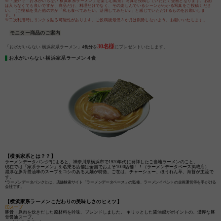
※『屋外で「お水がいらない 横浜家系ラーメン」を楽しむ風景』写真を投稿していただく企画となります。お顔
は入らなくても良いですが、商品だけ、料理だけでなく、その楽しんでいるシーンがわかる写真をご投稿くださ
い。（ご投稿を見た他の方が「私も食べてみたい、活用してみたい♪」と感じていただけるものをお願いしま
す。）
※二次利用時にリンクを貼る可能性があります。ご投稿後最低３か月は削除しないよう、お願いいたします。
モニター商品のご案内
30名様
「お水がいらない 横浜家系ラーメン」
4
食分
を
にプレゼントいたします。
お水がいらない 横浜家系ラーメン４食
【横浜家系とは？？】
*
ラーメンデータバンク
によると、神奈川県横浜市で1970年代に発祥したご当地ラーメンのこと。
現在では「家系ラーメン」を名乗る店舗は全国でおよそ1000店舗！！（ラーメンデータベース掲載店）
濃厚な豚骨醤油味のスープをコシのある太麺が特徴。ご在は、チャーシュー、ほうれん草、海苔が主流で
す。
*
ラーメンデータバンクとは、店舗検索サイト「
ラーメンデータベース
」の監修、ラーメンイベントの企画運営等を手がける
会社です。
【横浜家系ラーメンこだわりの美味しさのヒミツ】
①スープ
豚骨・豚肉を炊きだした原材料を吟味、ブレンドしました。 キリッとした醤油感がポイントの、濃厚な豚
骨醤油スープ。