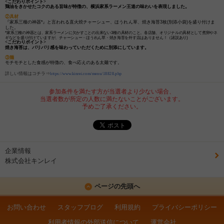
<こだわりポイント>
鶏油をきかせたコクのある旨味が特徴の、横浜家系ラーメン王道の味わいを表現しました。
②具材
『家系三種の神器*』と言われる直火焼チャーシュー、ほうれん草、焼き海苔3枚
(別添小袋)
を盛り付けま
した。
*家系三種の神器とは、家系ラーメンに欠かすことの出来ない3種の具材のこと。各店舗、オリジナルの具材として煮卵やネ
ギなどを盛り付けていますが、チャーシュー・ほうれん草・焼き海苔を外す店はありません！（諸説あり)
<こだわりポイント>
焼き海苔は、パリパリ感を味わっていただくために別添にしています。
③麺
モチモチとした食感が特徴の、食べ応えのある太麺です。
詳しい情報はコチラ⇒
https://www.kinrei.com/menu/18828.php
参加条件を満たす方が当選者より少ない場合、
当選者数が所定の人数に満たないことがございます。
予めご了承ください。
企業情報
株式会社キンレイ
ページの先頭へ
お問い合わせ
スタッフブログ
利用規約
プライバシーポリシー
利用者情報の外部送信について
運営会社