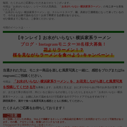
毎回、たくさんのご応募をいただきありがとうございます。
今回は「お水がいらない」シリーズの人気商品、「
お水がいらない 横浜家系ラーメン
」の
モニター
を募集
いたします。
「お水がいらない 横浜家系ラーメン」は、
ストレートスープ、麺、具材が三層構造になって凍っているの
で、そのままお鍋で温めるだけ！お水で希釈する必要がありません。
ぜひ最後までご覧の上、ご参加くださいませ。
今回のイベントは・・・
【キンレイ】お水がいらない 横浜家系ラーメン
ブログ・Instagramモニター30名様大募集！
花よりラーメン！？
桜を見
ながらラーメンを食べよう♪キャンペーン！
当選された方は、モニター商品を楽しむ風景写真と一緒に、感想をブログまたはIn
stagramにご投稿ください。
「お水がいらない 横浜家系ラーメン」を、お花見しながら楽しむ風景写真
今回は、
を投稿してくださる方
を
募集します。お花見と言えば、おにぎりやからあげ等のお弁当が定番です
が、まだまだ寒さ残る3月、外にいると温かいものが欲しくなったりしませんか？
「お水がいらない 横浜
家系ラーメン」は、
お鍋に入れて温めるだけで完成するのでアウトドアでもおすすめです！
調理風景や、屋外で食べる風景写真を感想とともに投稿してください。
たくさんのご応募をお待ちしております！
ご注意
※ご投稿いただいた内容は、Web上で掲載するキンレイの商品紹介記事内で二次利用させていただく可能性があり
ます。その際、アカウント名、投稿へのリンクもつきます。
※Instagramが非公開状態の方はご遠慮ください。