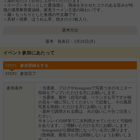
て温めるだけでお召し上がりいただけます。
＜スープ＞キリッとした醤油感と、鶏油をきかせたコクのある旨みが特
徴の濃厚豚骨醤油味。家系ラーメン王道の味わいです。
＜麺＞もっちりとした食感の中太麺です。
＜具材＞焼豚、ほうれん草、焼きのり3枚入り。
選考方法
選考 発表日：3月20日(月)
イベント参加にあたって
STEP1
参加登録をする
STEP2
参加完了
参加条件
・当選後、ブログやInstagramで写真つきのモニター
投稿をアップいただける方にお願いします。
・当選後、屋外（自宅の庭、ベランダも可ですが桜
の花を一緒に写してください）で試食し、その風景
写真を投稿いただける方にお願いします。
・屋外で調理される際は、火の扱いに十分ご注意く
ださい。
※キンレイのHP等で二次利用させていただく可能性
があります。ご理解いただける方にお願いします。
・Instagramが公開状態になっている方に限ります。
（投稿後、最低３か月は削除しないようお願いしま
す。）