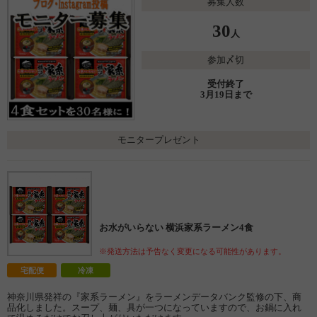
募集人数
30
人
参加〆切
受付終了
3月19日まで
モニタープレゼント
お水がいらない 横浜家系ラーメン4食
※発送方法は予告なく変更になる可能性があります。
宅配便
冷凍
神奈川県発祥の『家系ラーメン』をラーメンデータバンク監修の下、商
品化しました。スープ、麺、具が一つになっていますので、お鍋に入れ