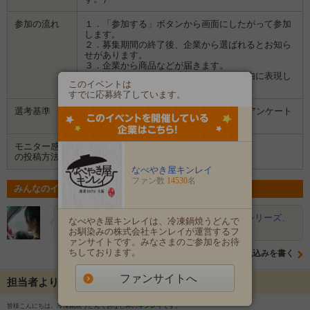
参加の流れ
１．「参加する」ボタンから画面にしたがって参加
します。
２．募集期間の終了後、企業から選ばれるとお知ら
せがあります。
３．企業から商品などが届きます。
４．試していただいた感想や口コミを自由に表現し
このイベントは
て投稿してください。
すでに応募終了しています。
選考基準
・お持ちのブログまたはInstagram、事前アンケート
の内容を拝見して選考いたします。
モニター感想
ブログ
Instagram
の投稿方法
なべやき屋キンレイ
ファン数
14530
名
みんなのイベントの意気込み
maruchibimam…
便利で助かるお水のいらないシリーズ、
なべやき屋キンレイは、冷凍鍋焼うどんで
一度使うとハマってしまってなかなか抜け…
お馴染みの株式会社キンレイが運営するフ
ァンサイトです。みなさまのご参加をお待
ちしております。
意気込みを書く
ファンサイトへ
担当者よりメッセージ
皆様こんにちは。冷凍鍋焼うどんでおなじみの
キンレイ
です。