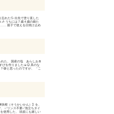
り忘れた💦 出先で塗り直した
️🎶 うちには７歳４歳の娘た
…… 親子で使える日焼け止め
られた、 国産の塩 あらしお🧂
びを作りました🍙😋 具のな
？😅と思ったのですが、 「こ
【爽快柑（そうかいかん）】を、
ーで、 ✅リンス不要✅泡立ちタイ
酸を使用した、 頭皮にも嬉しい