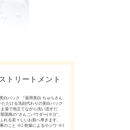
イストリートメント
の美白パック 『薬用美白 ちゅらさん
いただける洗顔代わりの美白パック
るま湯で泡立てながら洗い流すだ
国島の“さんごパウダー(※3)”、
あふれる若々しいお肌へ導きます。
こと ※2 乾燥による小ジワ ※3