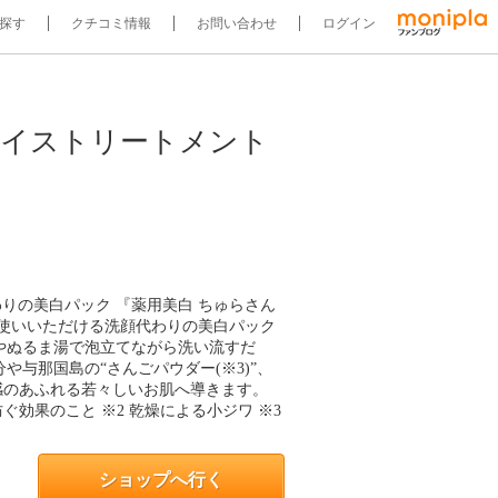
探す
クチコミ情報
お問い合わせ
ログイン
ェイストリートメント
わりの美白パック 『薬用美白 ちゅらさん
使いいただける洗顔代わりの美白パック
水やぬるま湯で泡立てながら洗い流すだ
や与那国島の“さんごパウダー(※3)”、
明感のあふれる若々しいお肌へ導きます。
効果のこと ※2 乾燥による小ジワ ※3
ショップへ行く