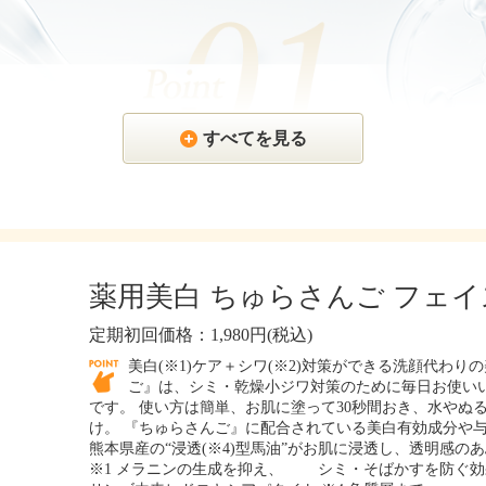
すべてを見る
薬用美白 ちゅらさんご フェ
定期初回価格：1,980円(税込)
美白(※1)ケア＋シワ(※2)対策ができる洗顔代わり
ご』は、シミ・乾燥小ジワ対策のために毎日お使い
です。 使い方は簡単、お肌に塗って30秒間おき、水やぬ
け。 『ちゅらさんご』に配合されている美白有効成分や与那
熊本県産の“浸透(※4)型馬油”がお肌に浸透し、透明感の
※1 メラニンの生成を抑え、 シミ・そばかすを防ぐ効果の