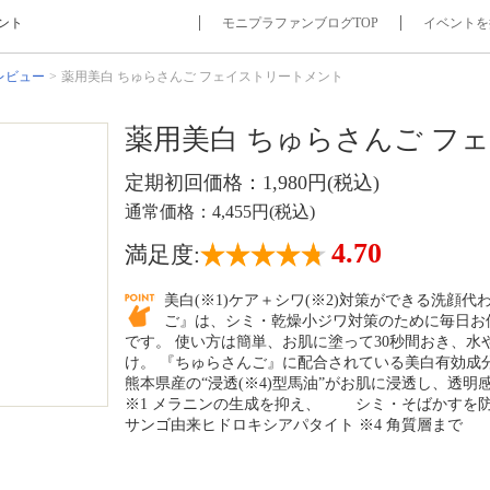
ント
モニプラファンブログTOP
イベントを
レビュー
薬用美白 ちゅらさんご フェイストリートメント
薬用美白 ちゅらさんご フ
定期初回価格：1,980円(税込)
通常価格：4,455円(税込)
4.70
満足度:
美白(※1)ケア＋シワ(※2)対策ができる洗顔代
ご』は、シミ・乾燥小ジワ対策のために毎日お
です。 使い方は簡単、お肌に塗って30秒間おき、
け。 『ちゅらさんご』に配合されている美白有効成分
熊本県産の“浸透(※4)型馬油”がお肌に浸透し、透
※1 メラニンの生成を抑え、 シミ・そばかすを防ぐ
サンゴ由来ヒドロキシアパタイト ※4 角質層まで