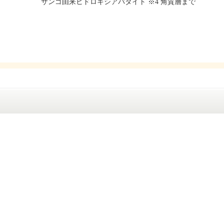
サンゴ由来ヒドロキシアパタイト ※4 角質層まで