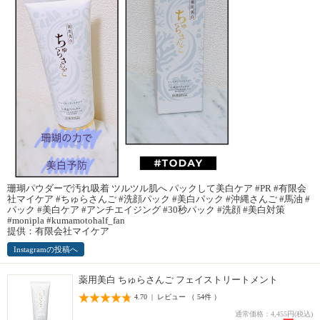
珊瑚パウダーで汚れ吸着 ツルツル肌へ パックして美白ケア #PR #有限会
社マイケア #ちゅらさんご #洗顔パック #美白パック #沖縄さんご #馬油 #
パック #美白ケア #アンチエイジング #30秒パック #洗顔 #美白対策
#monipla #kumamotohalf_fan
提供：有限会社マイケア
Instagramの投稿へ
薬用美白 ちゅらさんご フェイストリートメント
4.70 | レビュー （ 54件 ）
通常価格：4,455円(税込)