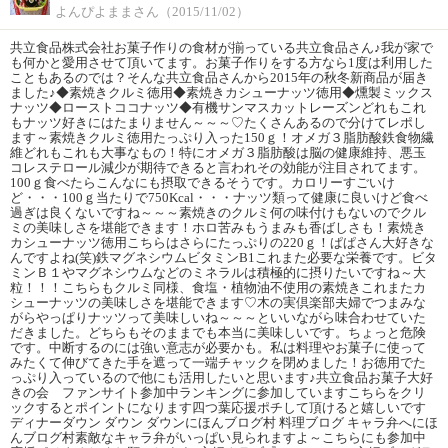
よんぴよままさん（2015/11/02）
共立食品株式会社お菓子作りの食材が揃っている共立食品さん♪我が家で
も何かと愛用させて頂いてます。お菓子作りをする方なら1度は利用した
こともあるのでは？そんな共立食品さんから2015年の秋冬新商品が届き
ました♪◆素焼きクルミ徳用◆素焼きカシューナッツ徳用◆燻製ミックス
ナッツ◆ローストココナッツ◆有機サンマスカットレーズンどれもこれ
もナッツ好きにはたまりません～～～♡たくさんあるので分けてレポし
ます～素焼きクルミ徳用たっぷり入った150ｇ！オメガ３脂肪酸鉄食物繊
維どれもこれも大事なもの！特にオメガ３脂肪酸は脳の健康維持、悪玉
コレステロール減少が期待できると言われその効能が注目されてます。
100ｇ食べたらこんなにも摂取できるそうです。カロリーすごいけ
ど・・・100ｇ当たりで750Kcal・・・ナッツ類って健康に良いけど食べ
過ぎは良くないですね～～～素焼きのクルミ何の味付けもないのでクル
ミの美味しさを堪能できます！ホロ苦みもうまみも香ばしさも！素焼き
カシューナッツ徳用こちらはさらにたっぷりの220ｇ！ぱぱさん大好きな
んですよね(笑)鉄マグネシウムビタミンB1これまた必要な栄養です。ビタ
ミンＢ１やマグネシウムなどのミネラルは積極的に摂りたいですね～大
粒！！！こちらもクルミ同様、食塩・植物油不使用の素焼きこれまたカ
シューナッツの美味しさを堪能できます♡木の実倶楽部夫婦でつまみな
がらやっぱりナッツって美味しいね～～～といいながら味合わせていた
だきました。どちらもそのままでも本当に美味しいです。ちょっと危険
です。中断するのには強い意志が必要かも。私は料理やお菓子に使って
みたくて伸びてきた手を遮って一端チャックを閉めました！お徳用でた
っぷり入っているので他にも活用したいと思います♪共立食品お菓子大好
きの会 ファンサイト参加中ランキングに参加していますこちらをクリ
ックするとポイントになります四つ葉応援ポチして頂けると嬉しいです
ディナーダウン ダウン ダウンにほんブログ村 料理ブログ キャラ弁へにほ
んブログ村素敵なキャラ弁がいっぱい見られますよ～こちらにも参加中