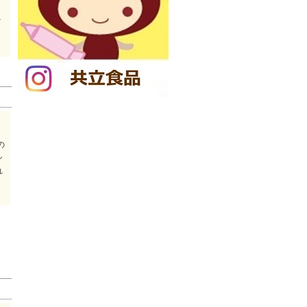
ま
だ
の
シ
れ