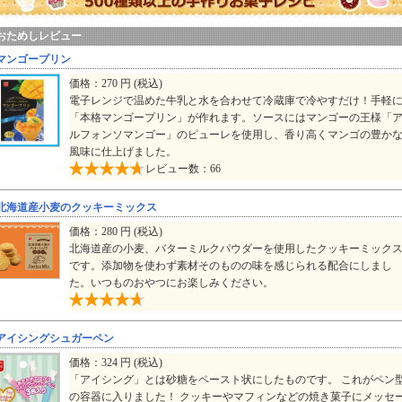
おためしレビュー
マンゴープリン
価格：270 円 (税込)
電子レンジで温めた牛乳と水を合わせて冷蔵庫で冷やすだけ！手軽
「本格マンゴープリン」が作れます。ソースにはマンゴーの王様「
ルフォンソマンゴー」のピューレを使用し、香り高くマンゴの豊か
風味に仕上げました。
レビュー数：66
北海道産小麦のクッキーミックス
価格：280 円 (税込)
北海道産の小麦、バターミルクパウダーを使用したクッキーミック
です。添加物を使わず素材そのものの味を感じられる配合にしまし
た。いつものおやつにお楽しみください。
アイシングシュガーペン
価格：324 円 (税込)
「アイシング」とは砂糖をペースト状にしたものです。 これがペン
の容器に入りました！ クッキーやマフィンなどの焼き菓子にメッセ