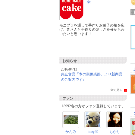
会
モニプラを通して手作りお菓子の輪を広
げ、皆さんと手作りの楽しさを分かち合
いたいと思います！
お知らせ
2016/04/13
共立食品「木の実俱楽部」より新商品
のご案内です♪
全て見る
ファン
18992名の方がファン登録しています。
かんみ
kozy49
もかり