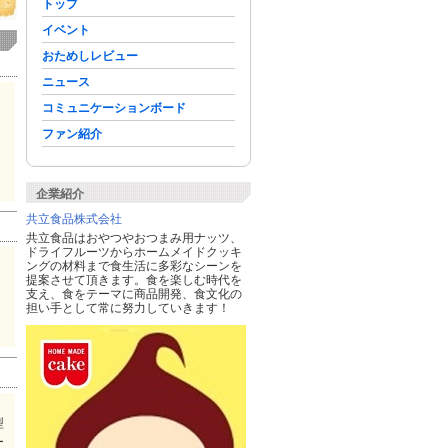
トップ
イベント
おためしレビュー
ニュース
コミュニケーションボード
に
ア
ファン紹介
な
企業紹介
共立食品株式会社
共立食品はおやつやおつまみ用ナッツ、
ドライフルーツからホームメイドクッキ
ングの材料まで食生活に多彩なシーンを
ス
提案させて頂きます。食を楽しむ時代を
支え、食をテーマに商品開発、食文化の
担い手として常に努力していきます！
型
ー