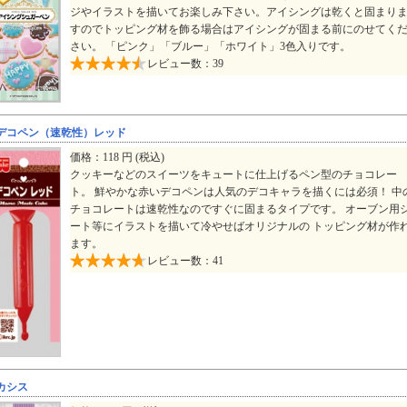
ジやイラストを描いてお楽しみ下さい。アイシングは乾くと固まり
すのでトッピング材を飾る場合はアイシングが固まる前にのせてく
さい。 「ピンク」「ブルー」「ホワイト」3色入りです。
レビュー数：39
デコペン（速乾性）レッド
価格：118 円 (税込)
クッキーなどのスイーツをキュートに仕上げるペン型のチョコレー
ト。 鮮やかな赤いデコペンは人気のデコキャラを描くには必須！ 中
チョコレートは速乾性なのですぐに固まるタイプです。 オーブン用
ート等にイラストを描いて冷やせばオリジナルの トッピング材が作
ます。
レビュー数：41
カシス