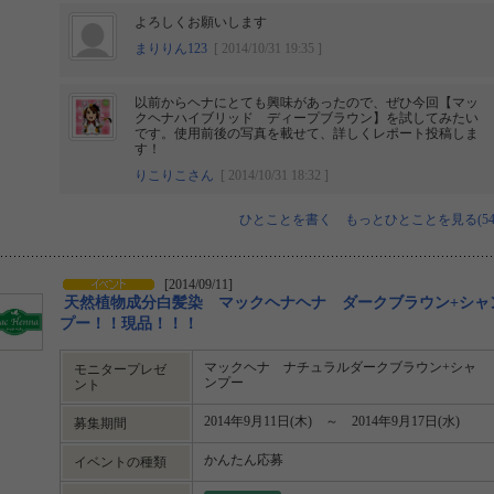
よろしくお願いします
まりりん123
[ 2014/10/31 19:35 ]
以前からヘナにとても興味があったので、ぜひ今回【マッ
クヘナハイブリッド ディープブラウン】を試してみたい
です。使用前後の写真を載せて、詳しくレポート投稿しま
す！
りこりこさん
[ 2014/10/31 18:32 ]
ひとことを書く
もっとひとことを見る(54
[2014/09/11]
天然植物成分白髪染 マックヘナヘナ ダークブラウン+シャ
プー！！現品！！！
マックヘナ ナチュラルダークブラウン+シャ
モニタープレゼ
ンプー
ント
2014年9月11日(木) ～ 2014年9月17日(水)
募集期間
かんたん応募
イベントの種類