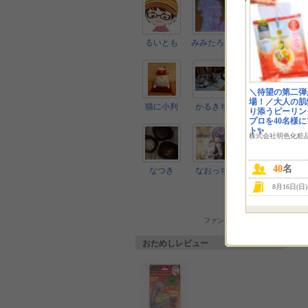
るいとも
みみたろう
シルクちゃ
ん
＼待望の第二弾
場！／大人の肌
猫に小判
かるきち
小夏
り添うピーリン
プロを40名様
ト✨
株式会社明色化粧
40
名
なつき
なおっち
かじゅかじ
ゅ
8月16日(日
ファン一覧へ
ファンからのコメントへ
おためしレビュー