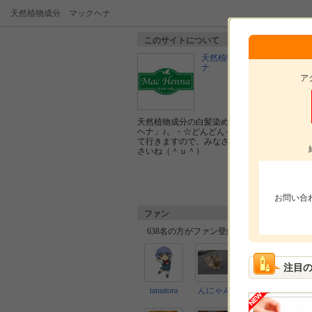
天然植物成分 マックヘナ
このサイトについて
天然植物成分 マックヘ
ナ
ア
天然植物成分の白髪染め☆・。♪「マック
ヘナ」♪。・☆どんどんイベントも企画し
て行きますので、みなさん仲良くして下
さいね（＾ｕ＾）
お問い合
ファン
638名の方がファン登録しています。
注目
tamatora
んにゃん
こゆきや