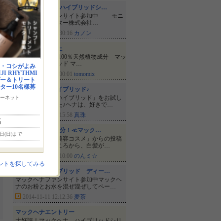
♪ マックヘナ ハイブリッドシ…
マックヘナファンサイト参加中 モニ
プラ モニター株式会社…
2014-12-05 19:30:16
カノン
ヘナで染めてみた
モニプラで当選 100％天然植物成分 マッ
クヘナハイブリッド マ…
・コシがよみ
I RHYTHMI
2014-11-30 12:00:01
tomomix
プー＆トリート
ター10名様募
マックヘナ ハイブリッド♪
「マックヘナ ハイブリッド」をお試し
ーネット
させて頂きました♪ヘナは、好きで…
2014-12-01 23:15:58
真珠
名
100%天然植物成分！≪マック…
6日(日)まで
ママブロネタ「美容コスメ」からの投稿
実は30才すぎたころから、白髪が…
2014-11-26 18:10:00
のんミ☆
ントを探してみる
マックヘナハイブリッド ディー…
マックヘナファンサイト参加中マックヘ
ナのお粉とお水を混ぜ混ぜしてペー…
2014-11-11 12:12:36
麦茶
マックヘナエントリー
大好評！マックヘナ ハイブリッドシリ