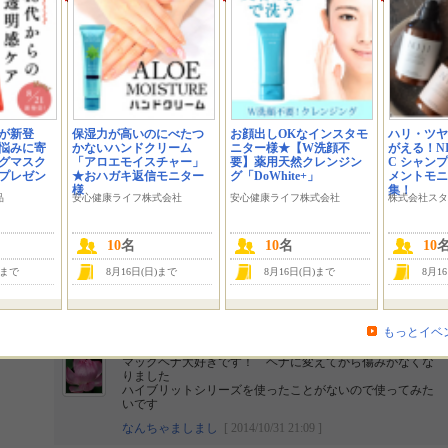
更新情報
[2014/10/24]
大好評！マックヘナ ハイブリッドシリーズ モニター募
集！！2個セット！！
が新登
保湿力が高いのにべたつ
お顔出しOKなインスタモ
ハリ・ツヤ
マックヘナハイブリッド ディープブラウン
モニタープレゼ
悩みに寄
かないハンドクリーム
ニター様★【W洗顔不
がえる！NIJ
ント
グマスク
「アロエモイスチャー」
要】薬用天然クレンジン
C シャン
にプレゼン
★おハガキ返信モニター
グ「DoWhite+」
メントモニ
様
2014年10月24日(金) ～ 2014年10月31日(金)
集！
募集期間
品
安心健康ライフ株式会社
安心健康ライフ株式会社
株式会社スタ
かんたん応募
イベントの種類
10
名
10
名
10
投稿方法
)まで
8月16日(日)まで
8月16日(日)まで
8月1
3人
が「いいね！」と言っています。
もっとイベ
マックヘナ大好きです！ ヘナに変えてから傷みがなくな
りました
ハイブリットシリーズを使ったことがないので使ってみた
いです
なんちゃましまし
[ 2014/10/31 21:09 ]