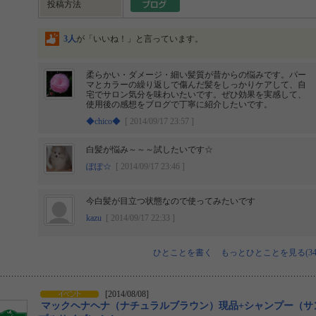
投稿方法
3人
が「いいね！」と言っています。
柔らかい・ダメージ・細い髪質が昔からの悩みです。パー
マとカラーの繰り返しで傷んだ髪をしっかりケアして、自
宅でサロン気分を味わいたいです。ぜひ効果を実感して、
使用後の感想をブログで丁寧に紹介したいです。
◆chico◆
[ 2014/09/17 23:57 ]
白髪が悩み～～～試したいです☆
ぽぽ☆
[ 2014/09/17 23:46 ]
今白髪が目立つ状態なので使ってみたいです
kazu
[ 2014/09/17 22:33 ]
ひとことを書く
もっとひとことを見る(34
[2014/08/08]
マックヘナヘナ（ナチュラルブラウン）現品+シャンプー（サ