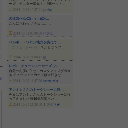
ーズ モニター募集！！2個セット…
2014-10-31 19:57:41
piroko
のほほ〜ん⊂((・x・))⊃|…
こんにちわっ♡ 今日は……
2014-10-31 00:00:00
ペグん
ベルギー・ワロン地方を訪ねて …
ナミュールへ ムーズ川とサンブ…
)
2014-10-30 21:00:47
蘭
レポ♪ チューンメーカーズ フ…
自分のお肌に併せてカスタマイズが出来
る チューンメーカーズは大好きな…
ン
2014-10-29 11:47:30
cosme-zeln…
アンミカさんのトークショーに行…
今日はアンミカさんのトークショーに行
ってきました 昨日偶然知った…
2014-10-27 21:39:59
ミズタマ★