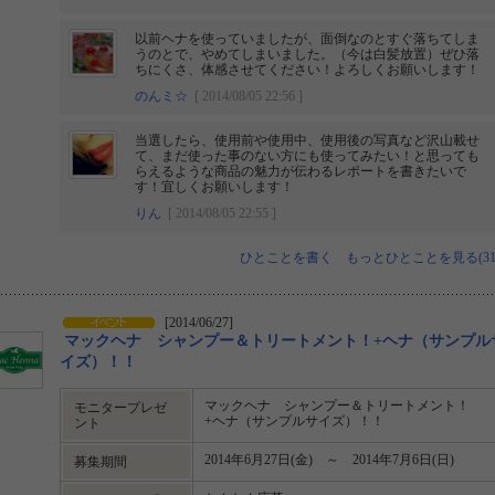
以前ヘナを使っていましたが、面倒なのとすぐ落ちてしま
うのとで、やめてしまいました。（今は白髪放置）ぜひ落
ちにくさ、体感させてください！よろしくお願いします！
のんミ☆
[ 2014/08/05 22:56 ]
当選したら、使用前や使用中、使用後の写真など沢山載せ
て、まだ使った事のない方にも使ってみたい！と思っても
らえるような商品の魅力が伝わるレポートを書きたいで
す！宜しくお願いします！
りん
[ 2014/08/05 22:55 ]
ひとことを書く
もっとひとことを見る(31
[2014/06/27]
マックヘナ シャンプー＆トリートメント！+ヘナ（サンプル
イズ）！！
マックヘナ シャンプー＆トリートメント！
モニタープレゼ
+ヘナ（サンプルサイズ）！！
ント
2014年6月27日(金) ～ 2014年7月6日(日)
募集期間