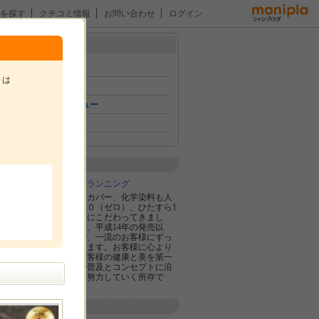
を探す
クチコミ情報
お問い合わせ
ログイン
メニュー
トップ
トは
イベント
おためしレビュー
ファン紹介
。
企業紹介
株式会社マックプランニング
髪に優しく白髪をカバー、化学染料も人
工色素ももちろん０（ゼロ）、ひたすら1
00％天然植物成分にこだわってきまし
た。おかげさまで、平成14年の発売以
来、一流のお店で、一流のお客様にずっ
と使われ続けています。お客様に心より
感謝し、今後もお客様の健康と美を第一
に、マックヘナの普及とコンセプトに沿
った商品の開発に努力していく所存で
す。
新着投稿