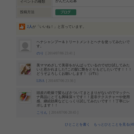
かんたん応募
イベントの種類
投稿方法
2人
が「いいね！」と言っています。
ヘナシャンプー＆トリートメントとヘナを使ってみたいで
す。
のり
[ 2014/07/06 23:41 ]
美ママめざして美容をがんばっているのでぜひ試してみた
いと惹かれました‼︎この髪に艶をとりもどしたいです！！！
どうぞよろしくお願いします！（≧∇≦）
LISA
[ 2014/07/06 23:36 ]
頭皮の乾燥で髪もぱさついてまとまりがないのでマックヘ
ナ商品にとても興味深々です！！是非テクスチャーや使用
感、継続効果などじっくり試してみたいです！！丁寧にレ
ポします！！
こりん
[ 2014/07/06 20:45 ]
ひとことを書く
もっとひとことを見る(49