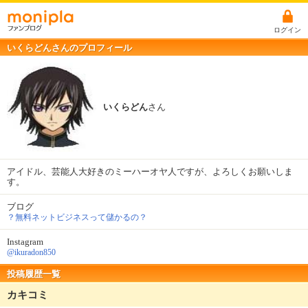
ログイン
いくらどんさんのプロフィール
いくらどん
さん
アイドル、芸能人大好きのミーハーオヤ人ですが、よろしくお願いしま
す。
ブログ
？無料ネットビジネスって儲かるの？
Instagram
@ikuradon850
投稿履歴一覧
カキコミ