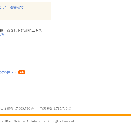
ケア！濃密泡で…
5役！99％ヒト幹細胞エキス
見る
次の5件＞＞
コミ総数 17,383,796 件
当選者数 1,715,710 名
 2008-2026 Allied Architects, Inc. All Rights Reserved.