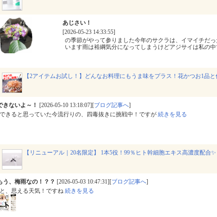
あじさい！
[2026-05-23 14:33:55]
の季節がやって参りました今年のサクラは、イマイチだっ
います雨は裕綱気分になってしまうけどアジサイは私の中
【2アイテムお試し！】どんなお料理にもうま味をプラス！花かつお1品と
できないよ～！
[2026-05-10 13:18:07][
ブログ記事へ
]
できると思っていた今流行りの、四毒抜きに挑戦中！ですが
続きを見る
【リニューアル｜20名限定】 1本5役！99％ヒト幹細胞エキス高濃度配合
もう、梅雨なの！？？
[2026-05-03 10:47:31][
ブログ記事へ
]
と、思える天気！ですね
続きを見る