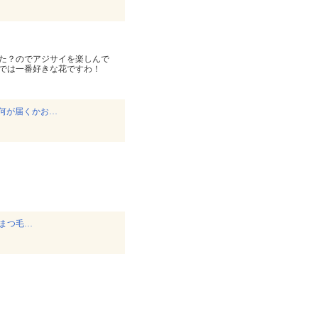
た？のでアジサイを楽しんで
では一番好きな花ですわ！
何が届くかお…
✨まつ毛…