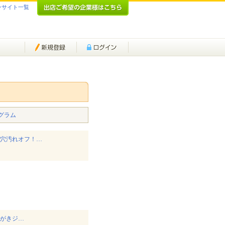
ンサイト一覧
グラム
毛穴汚れオフ！…
みがきジ…