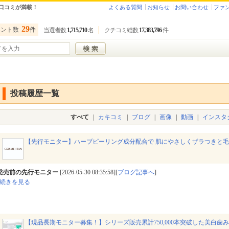
口コミが満載！
よくある質問
お知らせ
お問い合わせ
ファ
29
ベント数
件
当選者数
1,715,710
名
クチコミ総数
17,383,796
件
投稿履歴一覧
すべて
|
カキコミ
|
ブログ
|
画像
|
動画
|
インスタ
【先行モニター】ハーブピーリング成分配合で 肌にやさしくザラつきと
発売前の先行モニター
[2026-05-30 08:35:58][
ブログ記事へ
]
続きを見る
【現品長期モニター募集！】シリーズ販売累計750,000本突破した美白歯