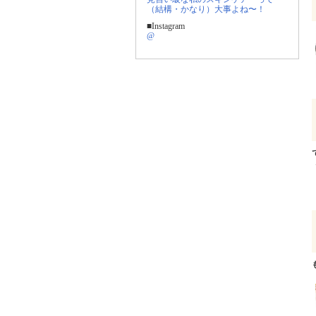
（結構・かなり）大事よね〜！
■Instagram
@