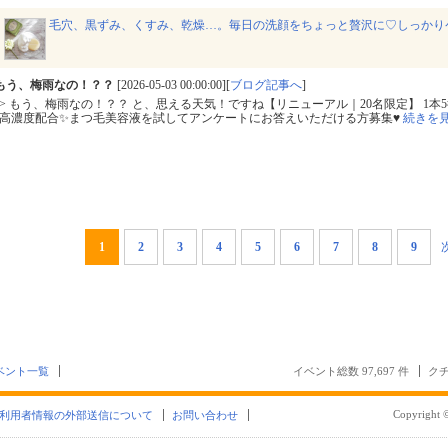
毛穴、黒ずみ、くすみ、乾燥…。毎日の洗顔をちょっと贅沢に♡しっかり
もう、梅雨なの！？？
[2026-05-03 00:00:00][
ブログ記事へ
]
> もう、梅雨なの！？？ と、思える天気！ですね【リニューアル｜20名限定】 1本
高濃度配合✨まつ毛美容液を試してアンケートにお答えいただける方募集♥
続きを
1
2
3
4
5
6
7
8
9
ベント一覧
イベント総数 97,697 件
クチ
Copyright ©
利用者情報の外部送信について
お問い合わせ