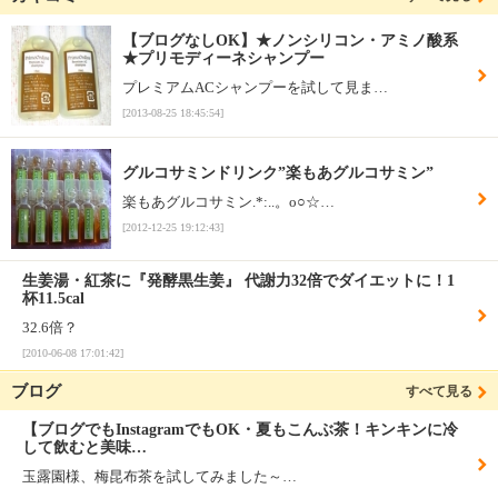
【ブログなしOK】★ノンシリコン・アミノ酸系
★プリモディーネシャンプー
プレミアムACシャンプーを試して見ま…
[2013-08-25 18:45:54]
グルコサミンドリンク”楽もあグルコサミン”
楽もあグルコサミン.*:..。o○☆…
[2012-12-25 19:12:43]
生姜湯・紅茶に『発酵黒生姜』 代謝力32倍でダイエットに！1
杯11.5cal
32.6倍？
[2010-06-08 17:01:42]
ブログ
すべて見る
【ブログでもInstagramでもOK・夏もこんぶ茶！キンキンに冷
して飲むと美味…
玉露園様、梅昆布茶を試してみました～…