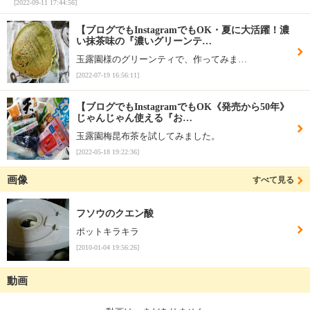
[2022-09-11 17:44:56]
【ブログでもInstagramでもOK・夏に大活躍！濃
い抹茶味の『濃いグリーンテ…
玉露園様のグリーンティで、作ってみま…
[2022-07-19 16:56:11]
【ブログでもInstagramでもOK《発売から50年》
じゃんじゃん使える『お…
玉露園梅昆布茶を試してみました。
[2022-05-18 19:22:36]
画像
すべて見る
フソウのクエン酸
ポットキラキラ
[2010-01-04 19:56:26]
動画