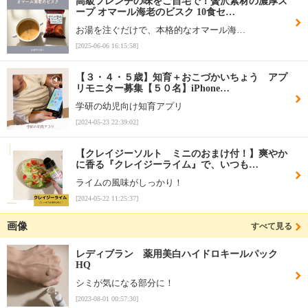
高級フレンチの味をご自宅で！贅沢素材の濃厚ス
ープ オマール海老のビスク 10食セ…
お湯を注ぐだけで、本格的なオマール海…
[2025-06-06 16:15:58]
【３・４・５歳】知育＋おこづかいちょう アプ
リモニター募集【５０名】iPhone…
学研の幼児向け知育アプリ
[2024-05-23 22:39:02]
【クレイジーソルト ミニのおまけ付！】爽やか
に香る『クレイジーライム』で、いつも…
ライムの風味がしっかり！
[2024-05-22 11:25:37]
画像
すべて見る
レディブラン 薬用美白ハイドロキールパック
HQ
シミが気になる部分に！
[2023-08-01 00:57:30]