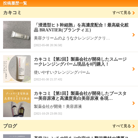
投稿履歴一覧
カキコミ
すべて見る
「浸透型ヒト幹細胞」を高濃度配合！最高級化粧
品 BRANTIER(ブランティエ）
美容クリームのようなクレンジングクリ…
[2022-05-08 20:36:58]
カキコミ【第2回】製薬会社が開発したスムージ
ークレンジングバーム現品を0円購入！
使いやすいクレンジングバーム
[2022-01-30 21:37:43]
カキコミ【第1回】製薬会社が開発したブースタ
ー美容原液と高濃度美白美容原液 各現…
製薬会社が開発！美容原液
[2021-10-29 23:09:35]
ブログ
すべて見る