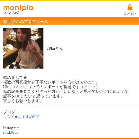
ログイン
38kaさんのプロフィール
38ka
さん
始めまして★
複数の写真投稿と丁寧なレポートを心がけています。
特にコスメについてのレポートが得意です（＾－＾）
私の記事を見てくださった方が「いいな」と思っていただけるような
記事をUPしたいと思っています。
宜しくお願いします。
ブログ
コスメ★おすすめ紹介
Instagram
@s.k9yu3