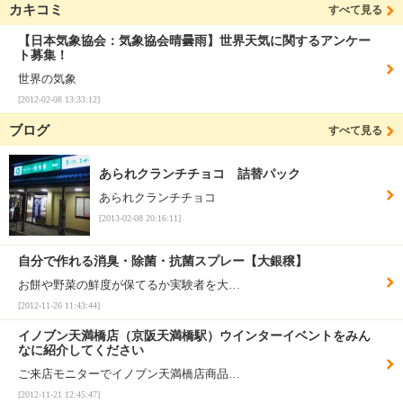
カキコミ
すべて見る
【日本気象協会：気象協会晴曇雨】世界天気に関するアンケー
ト募集！
世界の気象
[2012-02-08 13:33:12]
ブログ
すべて見る
あられクランチチョコ 詰替パック
あられクランチチョコ
[2013-02-08 20:16:11]
自分で作れる消臭・除菌・抗菌スプレー【大銀穣】
お餅や野菜の鮮度が保てるか実験者を大…
[2012-11-26 11:43:44]
イノブン天満橋店（京阪天満橋駅）ウインターイベントをみん
なに紹介してください
ご来店モニターでイノブン天満橋店商品…
[2012-11-21 12:45:47]