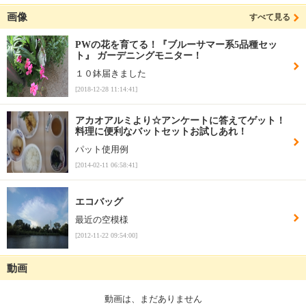
画像
すべて見る
PWの花を育てる！『ブルーサマー系5品種セッ
ト』 ガーデニングモニター！
１０鉢届きました
[2018-12-28 11:14:41]
アカオアルミより☆アンケートに答えてゲット！
料理に便利なバットセットお試しあれ！
パット使用例
[2014-02-11 06:58:41]
エコバッグ
最近の空模様
[2012-11-22 09:54:00]
動画
動画は、まだありません