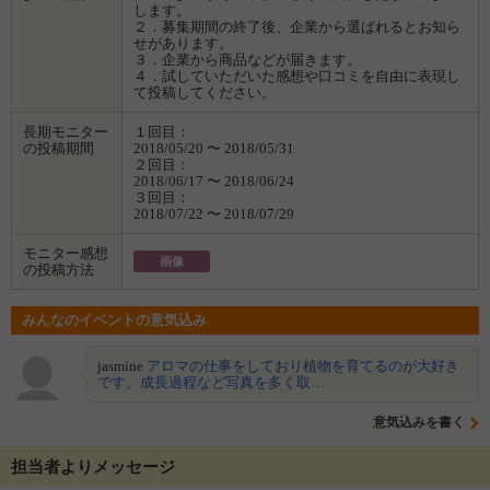
します。
２．募集期間の終了後、企業から選ばれるとお知ら
せがあります。
３．企業から商品などが届きます。
４．試していただいた感想や口コミを自由に表現し
て投稿してください。
長期モニター
１回目：
の投稿期間
2018/05/20 〜 2018/05/31
２回目：
2018/06/17 〜 2018/06/24
３回目：
2018/07/22 〜 2018/07/29
モニター感想
画像
の投稿方法
みんなのイベントの意気込み
jasmine
アロマの仕事をしており植物を育てるのが大好き
です。成長過程など写真を多く取…
意気込みを書く
担当者よりメッセージ