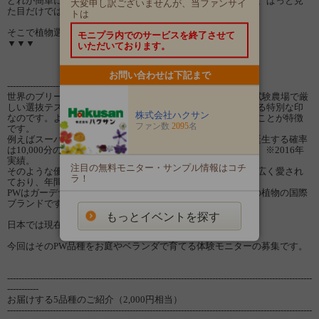
どれが簡単に栽培できるのか、何を参考に選んだら良いのか、ぱっと見
大変申し訳ございませんが、当ファンサイ
た目だけでは分かりませんよね？
トは
そこで植物選びの目印となるのがこのマーク
モニプラ内でのサービスを終了させて
▼▼▼
いただいております。
お問い合わせは下記まで
------------------------------ PWロゴは ------------------------------
世界のブリーダーにより改良を重ねた植物が、世界5箇所の試験農場で厳
しい選抜テストにかけされ、クリアした品種だけが付けられる特別な印
株式会社ハクサン
なのです。よく育ち、病気に強く、栽培に手間がかからないことが特徴
ファン数
2095
名
です。
例えばスーパーチュニアの場合、PWロゴがついた１品種が誕生する確率
は10,000分の１以下。途方もなく厳しい試験がされています。※2016年
実績。
注目の無料モニター・サンプル情報はコチ
そのような優れた性質がビギナーからプロガーデナーまで幅広く愛され
ラ！
ており、年間約１億7000万株が世界中で植えられています。
PWはガーデナーの皆様に「驚きと感動」をお届けするための植物の国際
ブランドです。
もっとイベントを探す
日本では現在150以上のPW品種が販売されています。
今回はそのPW品種をお庭やベランダで育てる体験モニターの募集です。
-----------------------------------------------------------------------------------------------------------
-----------
お届けする5品種のご紹介（2,000円相当）
-----------------------------------------------------------------------------------------------------------