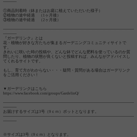
-----------
①商品到着時（鉢またはお庭に植えていただいた様子）
②植物の途中経過 （1ヶ月後）
③植物の途中経過 （2ヶ月後）
-----------------------------------------------------------------------------------------------------------
-----------
『ガーデリンク』とは
花・植物が好きな方たちが集まるガーデニングコミュニティサイトで
す。
きれいに咲いた時の投稿や、どんな鉢でどんな肥料を使っているのか質
問したり、植物の状態が良くないと投稿すれば、みんながアドバイスし
てくれるサイトです。
もし、育て方がわからない・・・疑問・質問がある場合はガーデリンク
をご活用ください！
▼ガーデリンクはこちら
https://www.facebook.com/groups/GardelinQ/
-----------------------------------------------------------------------------------------------------------
-----------
お届けするサイズは3号（9ｃｍ）ポットとなります。
-----------------------------------------------------------------------------------------------------------
-----------
※サイズは3号（9ｃｍ）となります。