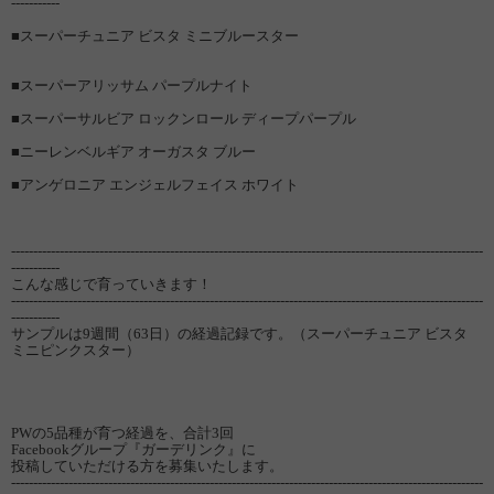
-----------
■スーパーチュニア ビスタ ミニブルースター
■スーパーアリッサム パープルナイト
■スーパーサルビア ロックンロール ディープパープル
■ニーレンベルギア オーガスタ ブルー
■アンゲロニア エンジェルフェイス ホワイト
-----------------------------------------------------------------------------------------------------------
-----------
こんな感じで育っていきます！
-----------------------------------------------------------------------------------------------------------
-----------
サンプルは9週間（63日）の経過記録です。（スーパーチュニア ビスタ
ミニピンクスター）
PWの5品種が育つ経過を、合計3回
Facebookグループ『ガーデリンク』に
投稿していただける方を募集いたします。
-----------------------------------------------------------------------------------------------------------