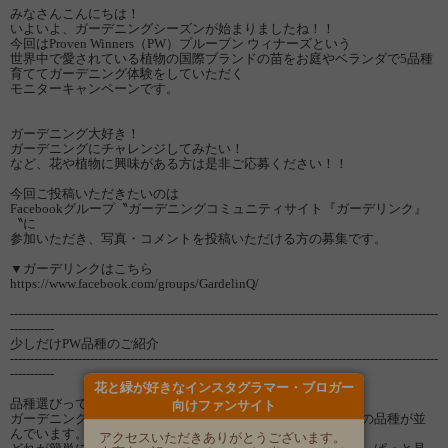
みなさんこんにちは！
いよいよ、ガーデニングシーズンが始まりましたね！！
今回はProven Winners（PW）プルーブン ウィナーズという
世界中で愛されている植物の国際ブランドの苗をお庭やベランダで5品種
育ててガーデニング体験をしていただく
モニターキャンペーンです。
ガーデニング大好き！
ガーデニングにチャレンジしてみたい！
など、花や植物に興味がある方は是非ご応募ください！！
今回ご投稿いただきたいのは
Facebookグループ〝ガーデニングコミュニティサイト『ガーデリンク』
〝に
参加いただき、写真・コメントを投稿いただける方の募集です。
▼ガーデリンクはこちら
https://www.facebook.com/groups/GardelinQ/
-----------------------------------------------------------------------------------------------------------
-----------
少しだけPW品種のご紹介
-----------------------------------------------------------------------------------------------------------
-----------
花と緑が好きなインスタグラマー・ブロガー
品種選びって難しいですよね。
向けファンサイト
ガーデニングを始めようと思って、お店に行くと非常に多くの品種が並
んでいます。
アクセスいただきありがとうございます。