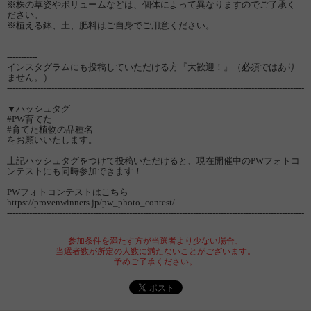
※株の草姿やボリュームなどは、個体によって異なりますのでご了承く
ださい。
※植える鉢、土、肥料はご自身でご用意ください。
-----------------------------------------------------------------------------------------------------------
-----------
インスタグラムにも投稿していただける方『大歓迎！』（必須ではあり
ません。）
-----------------------------------------------------------------------------------------------------------
-----------
▼ハッシュタグ
#PW育てた
#育てた植物の品種名
をお願いいたします。
上記ハッシュタグをつけて投稿いただけると、現在開催中のPWフォトコ
ンテストにも同時参加できます！
PWフォトコンテストはこちら
https://provenwinners.jp/pw_photo_contest/
-----------------------------------------------------------------------------------------------------------
-----------
参加条件を満たす方が当選者より少ない場合、
当選者数が所定の人数に満たないことがございます。
予めご了承ください。