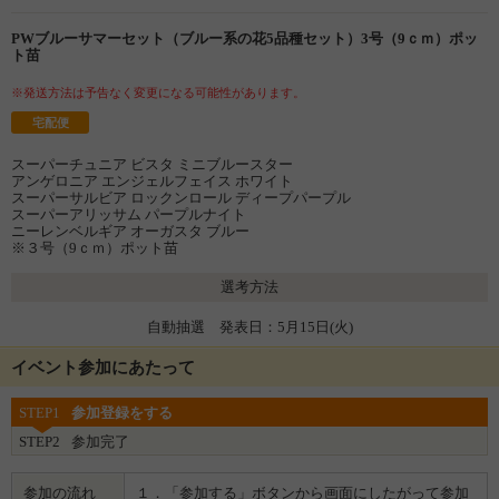
PWブルーサマーセット（ブルー系の花5品種セット）3号（9ｃｍ）ポッ
ト苗
※発送方法は予告なく変更になる可能性があります。
宅配便
スーパーチュニア ビスタ ミニブルースター
アンゲロニア エンジェルフェイス ホワイト
スーパーサルビア ロックンロール ディープパープル
スーパーアリッサム パープルナイト
ニーレンベルギア オーガスタ ブルー
※３号（9ｃｍ）ポット苗
選考方法
自動抽選 発表日：5月15日(火)
イベント参加にあたって
STEP1
参加登録をする
STEP2
参加完了
参加の流れ
１．「参加する」ボタンから画面にしたがって参加