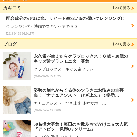
カキコミ
すべて見る
配合成分の70％は水。リピート率92.7％の潤いクレンジング!!
クレンジング・洗顔でスキンケアの９０…
[2013-04-30 03:01:57]
ブログ
すべて見る
永久歯が生えたらクラプロックス！６歳～10歳の
キッズ歯ブラシモニター募集
クラプロックス キッズ歯ブラシ
[2020-06-20 13:51:23]
姿勢の崩れからくる体のツラさにお悩みの方募
集！「ナチュアシスト ひざ上丈」で姿勢…
ナチュアシスト ひざ上丈 体幹サポー…
[2020-05-14 23:13:06]
50名様大募集！毎日のお散歩おでかけに☆大人気
『アトピタ 保湿UVクリーム』