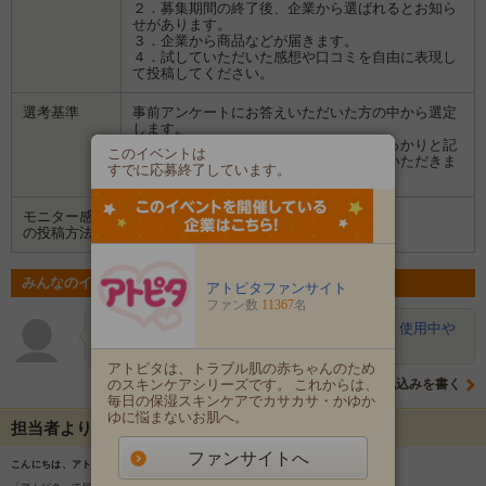
２．募集期間の終了後、企業から選ばれるとお知ら
せがあります。
３．企業から商品などが届きます。
４．試していただいた感想や口コミを自由に表現し
て投稿してください。
選考基準
事前アンケートにお答えいただいた方の中から選定
します。
また、ブログを拝見させていただき、しっかりと記
このイベントは
事を書いていただけそうな方を選ばせていただきま
すでに応募終了しています。
す。
モニター感想
ブログ
の投稿方法
みんなのイベントの意気込み
アトピタファンサイト
ファン数
11367
名
jasmine
使用感やテクスチャー、感じた点など、使用中や
使用前後肌写真を多く取り入れて…
アトピタは、トラブル肌の赤ちゃんのため
のスキンケアシリーズです。 これからは、
意気込みを書く
毎日の保湿スキンケアでカサカサ・かゆか
ゆに悩まないお肌へ。
担当者よりメッセージ
ファンサイトへ
こんにちは、アトピタのモニプラ担当です！