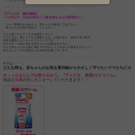
「アトピタって何？」という方のために、アトピタについて簡単にご紹介いたします。
☆--★--☆--★--☆--★--☆--★--☆--★--☆--★--☆--★--☆--★--☆--★--☆--★--☆
【アトピタ 誕生物語】
～カサカサ・かゆかゆ※くり返す赤ちゃんの肌荒れに～
「つらい乾燥やかゆみから、赤ちゃんを解放してあげたい」
「赤ちゃんのお肌の悩みに、こたえたい」
そんな想いからアトピタは誕生しました。
アトピタは、肌トラブルの原因となる、お肌の水分・油分不足に着目。
保湿を重視したスキンケアシリーズです。
カサカサ・かゆかゆする赤ちゃんのお肌はもちろん、
そんな赤ちゃんのお肌に悩むママの心にもうるおいが届きますように…
赤ちゃんとママの笑顔あふれる毎日を願っています。
☆--★--☆--★--☆--★--☆--★--☆--★--☆--★--☆--★--☆--★--☆--★--☆--★--☆
今月は・・・、
どんな時も、赤ちゃんのお肌を紫外線からやさしく守りたいママたちに☆
す～っとなじんでお肌うるおう、『アトピタ 保湿UVクリーム』
現品を
50名
の方にモニターしていただきます！！