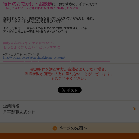
毎日のおでかけ・お散歩
に、おすすめのアイテムです♪
「試してみたい！」と思われた方はぜひご応募ください☆
当選された方には、実際に商品を使っていただいている写真と一緒に、
モニターレポートをいただけると嬉しいです♪
よろしければ、「赤ちゃんのお肌のケアに悩むママ友さん」にも
アトピタのモニター募集をお知らせください(^ ^)
――――――――――――――――――――――――――――――
赤ちゃんのスキンケアについて、
もっとよく知りたい！というママに…
●アトピタスキンケアページ：
http://www.tampei.co.jp/atopita/skincare_contents/
――――――――――――――――――――――――――――――
参加条件を満たす方が当選者より少ない場合、
当選者数が所定の人数に満たないことがございます。
予めご了承ください。
企業情報
丹平製薬株式会社
ページの先頭へ