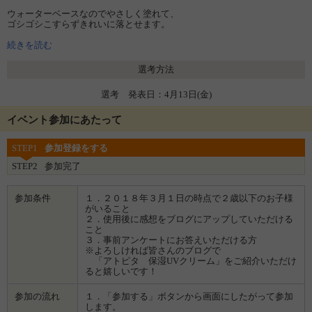
ウォーターベースなのでやさしく塗れて、
ゴシゴシこすらずきれいに落とせます。
また、うるるんバリアがお肌をうるおし、乾燥・肌荒れを防ぎます。
ＳＰＦ29、ＰＡ++なので、毎日のお散歩やおでかけの際にも、
続きを読む
しっかり紫外線からお肌を守ります。
選考方法
・紫外線吸収剤不使用、無香料、無着色
・無鉱物油、ノンアルコール、パラベン（防腐剤）フリー、
選考 発表日：4月13日(金)
アレルギーテスト済み(全ての方にアレルギーが起こらないというわけで
はありません)
・SPF29、PA++
イベント参加にあたって
STEP1
参加登録をする
STEP2
参加完了
参加条件
１．２０１８年３月１日の時点で２歳以下のお子様
がいること
２．使用後に感想をブログにアップしていただける
こと
３．事前アンケートにお答えいただける方
※よろしければ皆さんのブログで
「アトピタ 保湿UVクリーム」をご紹介いただけ
ると嬉しいです！
参加の流れ
１．「参加する」ボタンから画面にしたがって参加
します。