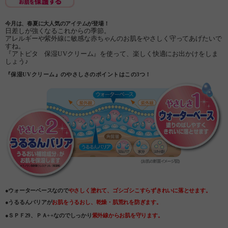
今月は、春夏に大人気のアイテムが登場！
日差しが強くなるこれからの季節。
アレルギーや紫外線に敏感な赤ちゃんのお肌をやさしく守ってあげたいで
すね。
『アトピタ 保湿UVクリーム』を使って、楽しく快適にお出かけをしま
しょう♪
『保湿UVクリーム』のやさしさのポイントはこの3つ！
●ウォーターベースなので
やさしく塗れて、ゴシゴシこすらずきれいに落とせます。
●うるるんバリアが
お肌をうるおし、乾燥・肌荒れを防ぎます。
●ＳＰＦ29、ＰＡ++なのでしっかり
紫外線からお肌を守ります。