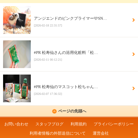
アンジエンドのピンクプライマー🩷SN…
[2026-02-18 22:31:57]
#PR 松寿仙さんの浴用化粧料「松…
[2026-02-11 00:12:21]
#PR 松寿仙のマスコット松ちゃん…
[2026-02-07 17:36:32]
ページの先頭へ
お問い合わせ
スタッフブログ
利用規約
プライバシーポリシー
利用者情報の外部送信について
運営会社