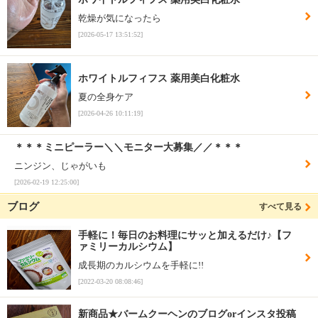
乾燥が気になったら
[2026-05-17 13:51:52]
ホワイトルフィフス 薬用美白化粧水
夏の全身ケア
[2026-04-26 10:11:19]
＊＊＊ミニピーラー＼＼モニター大募集／／＊＊＊
ニンジン、じゃがいも
[2026-02-19 12:25:00]
ブログ
すべて見る
手軽に！毎日のお料理にサッと加えるだけ♪【フ
ァミリーカルシウム】
成長期のカルシウムを手軽に!!
[2022-03-20 08:08:46]
新商品★バームクーヘンのブログorインスタ投稿