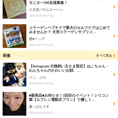
モニター200名様募集！
八天堂バウムクーヘン
[2022-03-03 08:57:36]
コラーゲンペプチドで愛犬のセルフケアはじめて
みませんか？ 犬用コラーゲンサプリメ…
懸♥️ドッグ
[2021-12-07 10:11:15]
画像
すべて見る
【Instagram/犬猫飼い主さま限定】ねこちゃん・
わんちゃんのかわいいお顔、…
ぺこ、ぷち
[2022-09-20 13:33:14]
■新商品■お待たせ！2回目のイベント！シリコン
製【ルブレン電動舌ブラシ】で優しく…
素っぴんです
[2022-09-19 18:58:17]