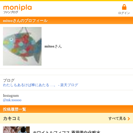
ログイン
mitooさんのプロフィール
mitoo
さん
ブログ
わたしもあるけば棒にあたる …。 - 楽天ブログ
Instagram
@mk.tooooo
投稿履歴一覧
カキコミ
すべて見る
ホワイトルフィフス 薬用美白化粧水